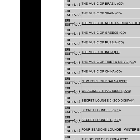
ERI
THE MUSIC OF BRAZIL (CD)
ESITTÃJIÃ
ERI
THE MUSIC OF SPAIN (CD)
ESITTÃJIÃ
ERI
THE MUSIC OF NORTH AFRICA & THE 
ESITTÃJIÃ
ERI
THE MUSIC OF GREECE (CD)
ESITTÃJIÃ
ERI
THE MUSIC OF RUSSIA (CD)
ESITTÃJIÃ
ERI
THE MUSIC OF INDIA (CD)
ESITTÃJIÃ
ERI
THE MUSIC OF TIBET & NEPAL (CD)
ESITTÃJIÃ
ERI
THE MUSIC OF CHINA (CD)
ESITTÃJIÃ
ERI
NEW YORK CITY SALSA (2CD)
ESITTÃJIÃ
ERI
WELCOME 2 THA CHUUCH (DVD)
ESITTÃJIÃ
ERI
SECRET LOUNGE 5 (2CD DIGIPAK)
ESITTÃJIÃ
ERI
SECRET LOUNGE 3 (2CD)
ESITTÃJIÃ
ERI
SECRET LOUNGE 4 (2CD)
ESITTÃJIÃ
ERI
FOUR SEASONS LOUNGE - WINTER ED
ESITTÃJIÃ
ERI
THE SOUND OF BUDDHA (2CD)