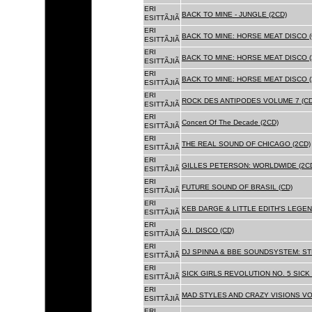
ERI
BACK TO MINE - JUNGLE (2CD)
ESITTÃJIÃ
ERI
BACK TO MINE: HORSE MEAT DISCO (
ESITTÃJIÃ
ERI
BACK TO MINE: HORSE MEAT DISCO (
ESITTÃJIÃ
ERI
BACK TO MINE: HORSE MEAT DISCO 
ESITTÃJIÃ
ERI
ROCK DES ANTIPODES VOLUME 7 (CD
ESITTÃJIÃ
ERI
Concert Of The Decade (2CD)
ESITTÃJIÃ
ERI
THE REAL SOUND OF CHICAGO (2CD)
ESITTÃJIÃ
ERI
GILLES PETERSON: WORLDWIDE (2C
ESITTÃJIÃ
ERI
FUTURE SOUND OF BRASIL (CD)
ESITTÃJIÃ
ERI
KEB DARGE & LITTLE EDITH'S LEGEN
ESITTÃJIÃ
ERI
G.I. DISCO (CD)
ESITTÃJIÃ
ERI
DJ SPINNA & BBE SOUNDSYSTEM: ST
ESITTÃJIÃ
ERI
SICK GIRLS REVOLUTION NO. 5 SICK
ESITTÃJIÃ
ERI
MAD STYLES AND CRAZY VISIONS VOL
ESITTÃJIÃ
ERI