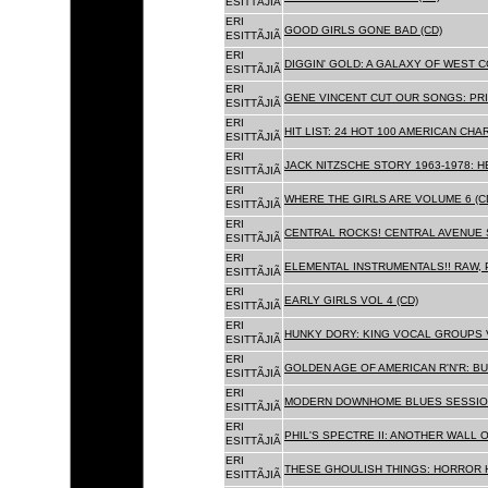
ESITTÃJIÃ
ERI
GOOD GIRLS GONE BAD (CD)
ESITTÃJIÃ
ERI
DIGGIN' GOLD: A GALAXY OF WEST C
ESITTÃJIÃ
ERI
GENE VINCENT CUT OUR SONGS: PRI
ESITTÃJIÃ
ERI
HIT LIST: 24 HOT 100 AMERICAN CHA
ESITTÃJIÃ
ERI
JACK NITZSCHE STORY 1963-1978: HE
ESITTÃJIÃ
ERI
WHERE THE GIRLS ARE VOLUME 6 (C
ESITTÃJIÃ
ERI
CENTRAL ROCKS! CENTRAL AVENUE S
ESITTÃJIÃ
ERI
ELEMENTAL INSTRUMENTALS!! RAW, 
ESITTÃJIÃ
ERI
EARLY GIRLS VOL 4 (CD)
ESITTÃJIÃ
ERI
HUNKY DORY: KING VOCAL GROUPS V
ESITTÃJIÃ
ERI
GOLDEN AGE OF AMERICAN R'N'R: BU
ESITTÃJIÃ
ERI
MODERN DOWNHOME BLUES SESSION
ESITTÃJIÃ
ERI
PHIL'S SPECTRE II: ANOTHER WALL 
ESITTÃJIÃ
ERI
THESE GHOULISH THINGS: HORROR H
ESITTÃJIÃ