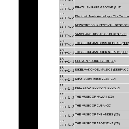
ERI
BRAZILIAN RARE GROOVE (2LP)
ESITTÃJIÃ
ERI
Electronic Music Anthology - The Techn
ESITTÃJIÃ
ERI
NEWPORT FOLK FESTIVAL: BEST OF B
ESITTÃJIÃ
ERI
VANGUARD: ROOTS OF BLUES (3CD)
ESITTÃJIÃ
ERI
THIS IS TROJAN BOSS REGGAE (2CD)
ESITTÃJIÃ
ERI
THIS IS TROJAN ROCK STEADY (2CD)
ESITTÃJIÃ
ERI
SUOMEN KUOROT 2018 (CD)
ESITTÃJIÃ
ERI
ISKELMÃKOKOELMA 2022 (DIGIPAK C
ESITTÃJIÃ
ERI
MitÃ¤ Suomi tanssii 2024 (CD)
ESITTÃJIÃ
ERI
HELVETICA (BLU-RAY) (BLURAY)
ESITTÃJIÃ
ERI
THE MUSIC OF HAWAII (CD)
ESITTÃJIÃ
ERI
THE MUSIC OF CUBA (CD)
ESITTÃJIÃ
ERI
THE MUSIC OF THE ANDES (CD)
ESITTÃJIÃ
ERI
THE MUSIC OF ARGENTINA (CD)
ESITTÃJIÃ