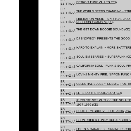
DETROIT FUNK VAULTS (CD)
ESITTÃJIÃ
ERI
THE WORLD NEEDS CHANGING - STRE
ESITTÃJIÃ
ERI
LIBERATION MUSIC - SPIRITUAL JAZ
ESITTÃJIÃ
RECORDS 1969-1974 (CD)
ERI
THE GET DOWN BOOGIE SOUND (CD)
ESITTÃJIÃ
ERI
DJ SNOWBOY PRESENTS THE GOOD 
ESITTÃJIÃ
ERI
HARD TO EXPLAIN ~ MORE SHATTER
ESITTÃJIÃ
ERI
SOUL EMISSARIES ~ SUPERFUNK (CD
ESITTÃJIÃ
ERI
CALIFORNIA SOUL - FUNK & SOUL FR
ESITTÃJIÃ
ERI
LOVINâ MIGHTY FIRE: NIPPON FUNK 
ESITTÃJIÃ
ERI
CELESTIAL BLUES ~ COSMIC, POLITIC
ESITTÃJIÃ
ERI
LET'S DO THE BOOGALOO (CD)
ESITTÃJIÃ
ERI
IF YOU'RE NOT PART OF THE SOLUTIO
ESITTÃJIÃ
1967-1976 (CD)
ERI
SOUTHERN GROOVE: HOTLANTA, AWA
ESITTÃJIÃ
ERI
HORN ROCK & FUNKY GUITAR GROOVE
ESITTÃJIÃ
ERI
LOFTS & GARAGES ~ SPRING RECORD
ESITTÃJIÃ