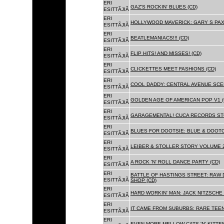
ERI
GAZ'S ROCKIN' BLUES (CD)
ESITTÃJIÃ
ERI
HOLLYWOOD MAVERICK: GARY S PAX
ESITTÃJIÃ
ERI
BEATLEMANIACS!!! (CD)
ESITTÃJIÃ
ERI
FLIP HITS! AND MISSES! (CD)
ESITTÃJIÃ
ERI
CLICKETTES MEET FASHIONS (CD)
ESITTÃJIÃ
ERI
COOL DADDY: CENTRAL AVENUE SCEN
ESITTÃJIÃ
ERI
GOLDEN AGE OF AMERICAN POP V1 (
ESITTÃJIÃ
ERI
GARAGEMENTAL! CUCA RECORDS STO
ESITTÃJIÃ
ERI
BLUES FOR DOOTSIE: BLUE & DOOTO
ESITTÃJIÃ
ERI
LEIBER & STOLLER STORY VOLUME 2:
ESITTÃJIÃ
ERI
A ROCK 'N' ROLL DANCE PARTY (CD)
ESITTÃJIÃ
ERI
BATTLE OF HASTINGS STREET: RAW 
ESITTÃJIÃ
SHOP (CD)
ERI
HARD WORKIN' MAN: JACK NITZSCHE
ESITTÃJIÃ
ERI
IT CAME FROM SUBURBS: RARE TEE
ESITTÃJIÃ
ERI
EVEN MORE MELLOW CATS 'N' KITTEN