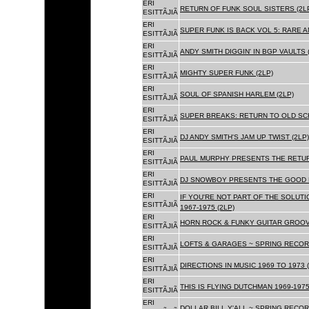
ERI
RETURN OF FUNK SOUL SISTERS (2L
ESITTÃJIÃ
ERI
SUPER FUNK IS BACK VOL 5: RARE A
ESITTÃJIÃ
ERI
ANDY SMITH DIGGIN' IN BGP VAULTS 
ESITTÃJIÃ
ERI
MIGHTY SUPER FUNK (2LP)
ESITTÃJIÃ
ERI
SOUL OF SPANISH HARLEM (2LP)
ESITTÃJIÃ
ERI
SUPER BREAKS: RETURN TO OLD SC
ESITTÃJIÃ
ERI
DJ ANDY SMITH'S JAM UP TWIST (2LP)
ESITTÃJIÃ
ERI
PAUL MURPHY PRESENTS THE RETURN
ESITTÃJIÃ
ERI
DJ SNOWBOY PRESENTS THE GOOD F
ESITTÃJIÃ
ERI
IF YOU'RE NOT PART OF THE SOLUTIO
ESITTÃJIÃ
1967-1975 (2LP)
ERI
HORN ROCK & FUNKY GUITAR GROOVE
ESITTÃJIÃ
ERI
LOFTS & GARAGES ~ SPRING RECORD
ESITTÃJIÃ
ERI
DIRECTIONS IN MUSIC 1969 TO 1973 (
ESITTÃJIÃ
ERI
THIS IS FLYING DUTCHMAN 1969-1975
ESITTÃJIÃ
ERI
DOLLAR BILL Y'ALL ~ SPRING RECOR