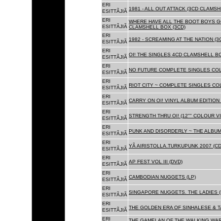
ERI
1981 - ALL OUT ATTACK (3CD CLAMSH
ESITTÃJIÃ
ERI
WHERE HAVE ALL THE BOOT BOYS G
ESITTÃJIÃ
CLAMSHELL BOX (3CD)
ERI
1982 - SCREAMING AT THE NATION (
ESITTÃJIÃ
ERI
OI! THE SINGLES 4CD CLAMSHELL BO
ESITTÃJIÃ
ERI
NO FUTURE COMPLETE SINGLES COLL
ESITTÃJIÃ
ERI
RIOT CITY ~ COMPLETE SINGLES CO
ESITTÃJIÃ
ERI
CARRY ON OI! VINYL ALBUM EDITION 
ESITTÃJIÃ
ERI
STRENGTH THRU OI! (12"" COLOUR VIN
ESITTÃJIÃ
ERI
PUNK AND DISORDERLY ~ THE ALBUMS
ESITTÃJIÃ
ERI
YÃ AIRISTOLLA.TURKUPUNK 2007 (CD
ESITTÃJIÃ
ERI
AP FEST VOL III (DVD)
ESITTÃJIÃ
ERI
CAMBODIAN NUGGETS (LP)
ESITTÃJIÃ
ERI
SINGAPORE NUGGETS. THE LADIES (
ESITTÃJIÃ
ERI
THE GOLDEN ERA OF SINHALESE & T
ESITTÃJIÃ
ERI
THE GAMELAN OF THE WALKING WAR