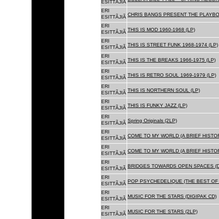
ESITTÃJIÃ
ERI
CHRIS BANGS PRESENT THE PLAYBOX
ESITTÃJIÃ
ERI
THIS IS MOD 1960-1968 (LP)
ESITTÃJIÃ
ERI
THIS IS STREET FUNK 1968-1974 (LP)
ESITTÃJIÃ
ERI
THIS IS THE BREAKS 1966-1975 (LP)
ESITTÃJIÃ
ERI
THIS IS RETRO SOUL 1969-1979 (LP)
ESITTÃJIÃ
ERI
THIS IS NORTHERN SOUL (LP)
ESITTÃJIÃ
ERI
THIS IS FUNKY JAZZ (LP)
ESITTÃJIÃ
ERI
Spring Originals (2LP)
ESITTÃJIÃ
ERI
COME TO MY WORLD (A BRIEF HISTORY
ESITTÃJIÃ
ERI
COME TO MY WORLD (A BRIEF HISTORY
ESITTÃJIÃ
ERI
BRIDGES TOWARDS OPEN SPACES (D
ESITTÃJIÃ
ERI
POP PSYCHEDELIQUE (THE BEST OF 
ESITTÃJIÃ
ERI
MUSIC FOR THE STARS (DIGIPAK CD)
ESITTÃJIÃ
ERI
MUSIC FOR THE STARS (2LP)
ESITTÃJIÃ