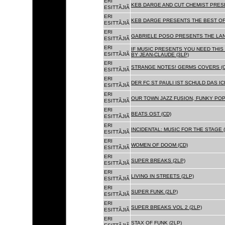
ERI
KEB DARGE AND CUT CHEMIST PRESE
ESITTÃJIÃ
ERI
KEB DARGE PRESENTS THE BEST OF
ESITTÃJIÃ
ERI
GABRIELE POSO PRESENTS THE LA
ESITTÃJIÃ
ERI
IF MUSIC PRESENTS YOU NEED THIS 
ESITTÃJIÃ
BY JEAN-CLAUDE (3LP)
ERI
STRANGE NOTES! GERMS COVERS (C
ESITTÃJIÃ
ERI
DER FC ST PAULI IST SCHULD DAS ICH
ESITTÃJIÃ
ERI
OUR TOWN JAZZ FUSION, FUNKY POP 
ESITTÃJIÃ
ERI
BEATS OST (CD)
ESITTÃJIÃ
ERI
INCIDENTAL: MUSIC FOR THE STAGE (
ESITTÃJIÃ
ERI
WOMEN OF DOOM (CD)
ESITTÃJIÃ
ERI
SUPER BREAKS (2LP)
ESITTÃJIÃ
ERI
LIVING IN STREETS (2LP)
ESITTÃJIÃ
ERI
SUPER FUNK (2LP)
ESITTÃJIÃ
ERI
SUPER BREAKS VOL 2 (2LP)
ESITTÃJIÃ
ERI
STAX OF FUNK (2LP)