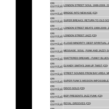
ERI
LONDON STREET SOUL 1988-2009. 21
ESITTÃJIÃ
ERI
BRIDGE INTO NEW AGE (CD)
ESITTÃJIÃ
ERI
SUPER BREAKS: RETURN TO OLD SC
ESITTÃJIÃ
ERI
LONDON STREET BEATS 1988-2009: 2
ESITTÃJIÃ
ERI
LONDON STREET JAZZ (CD)
ESITTÃJIÃ
ERI
A LOUD MINORITY: DEEP SPIRITUAL 
ESITTÃJIÃ
ERI
MESSAGE. SOUL, FUNK AND JAZZY 
ESITTÃJIÃ
ERI
SHATTERED DREAMS - FUNKY BLUES 
ESITTÃJIÃ
ERI
DJ ANDY SMITH'S JAM UP TWIST (CD)
ESITTÃJIÃ
ERI
STREET SOUNDS FROM BAY AREA: MU
ESITTÃJIÃ
ERI
SUPER FUNK'S MISSION IMPOSSIBLE 
ESITTÃJIÃ
ERI
DISCO GOLD (CD)
ESITTÃJIÃ
ERI
BGP PRESENTS JAZZ FUNK (CD)
ESITTÃJIÃ
ERI
ROYAL GROOVES (CD)
ESITTÃJIÃ
ERI