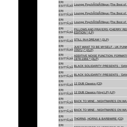
ERI
Lounge PsychÃ©dÃ©lique (The Best of 
ESITTÃJIÃ
ERI
Lounge PsychÃ©dÃ©lique (The Best of 
ESITTÃJIÃ
ERI
Lounge PsychÃ©dÃ©lique (The Best of 
ESITTÃJIÃ
ERI
PILLOWS AND PRAYERS (CHERRY RED
ESITTÃJIÃ
EDITION * (LP)
ERI
STILL IN A DREAM * (2LP)
ESITTÃJIÃ
ERI
JUST WANT TO BE MYSELF - UK PUNK
ESITTÃJIÃ
VINYL) * (2LP)
ERI
ADDITIVE NOISE FUNCTION: FORMAT
ESITTÃJIÃ
1978-1984 * (3LP)
ERI
BLACK SOLIDARITY PRESENTS : 'DAN
ESITTÃJIÃ
ERI
BLACK SOLIDARITY PRESENTS : 'DAN
ESITTÃJIÃ
ERI
12 DUB Classics (CD)
ESITTÃJIÃ
ERI
12 DUB Classics (Vinyl LP) (LP)
ESITTÃJIÃ
ERI
BACK TO MINE - NIGHTMARES ON WAX
ESITTÃJIÃ
ERI
BACK TO MINE - NIGHTMARES ON WAX
ESITTÃJIÃ
ERI
THORNS, HORNS & BARBWIRE (CD)
ESITTÃJIÃ
ERI