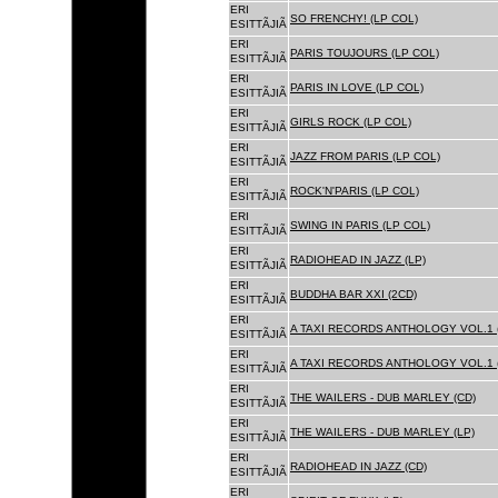
ERI
SO FRENCHY! (LP COL)
ESITTÃJIÃ
ERI
PARIS TOUJOURS (LP COL)
ESITTÃJIÃ
ERI
PARIS IN LOVE (LP COL)
ESITTÃJIÃ
ERI
GIRLS ROCK (LP COL)
ESITTÃJIÃ
ERI
JAZZ FROM PARIS (LP COL)
ESITTÃJIÃ
ERI
ROCK'N'PARIS (LP COL)
ESITTÃJIÃ
ERI
SWING IN PARIS (LP COL)
ESITTÃJIÃ
ERI
RADIOHEAD IN JAZZ (LP)
ESITTÃJIÃ
ERI
BUDDHA BAR XXI (2CD)
ESITTÃJIÃ
ERI
A TAXI RECORDS ANTHOLOGY VOL.1 
ESITTÃJIÃ
ERI
A TAXI RECORDS ANTHOLOGY VOL.1 
ESITTÃJIÃ
ERI
THE WAILERS - DUB MARLEY (CD)
ESITTÃJIÃ
ERI
THE WAILERS - DUB MARLEY (LP)
ESITTÃJIÃ
ERI
RADIOHEAD IN JAZZ (CD)
ESITTÃJIÃ
ERI