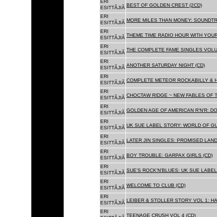
ERI
BEST OF GOLDEN CREST (2CD)
ESITTÃJIÃ
ERI
MORE MILES THAN MONEY: SOUNDTR
ESITTÃJIÃ
ERI
THEME TIME RADIO HOUR WITH YOUR
ESITTÃJIÃ
ERI
THE COMPLETE FAME SINGLES VOLUME 
ESITTÃJIÃ
ERI
ANOTHER SATURDAY NIGHT (CD)
ESITTÃJIÃ
ERI
COMPLETE METEOR ROCKABILLY & H
ESITTÃJIÃ
ERI
CHOCTAW RIDGE ~ NEW FABLES OF T
ESITTÃJIÃ
ERI
GOLDEN AGE OF AMERICAN R'N'R: D
ESITTÃJIÃ
ERI
UK SUE LABEL STORY: WORLD OF GU
ESITTÃJIÃ
ERI
LATER JIN SINGLES: PROMISED LAND
ESITTÃJIÃ
ERI
BOY TROUBLE: GARPAX GIRLS (CD)
ESITTÃJIÃ
ERI
SUE'S ROCK'N'BLUES: UK SUE LABEL
ESITTÃJIÃ
ERI
WELCOME TO CLUB (CD)
ESITTÃJIÃ
ERI
LEIBER & STOLLER STORY VOL 1: HA
ESITTÃJIÃ
ERI
TEENAGE CRUSH VOL 4 (CD)