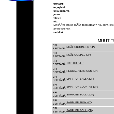
formaatti
levy-yhtiö
julkaisupäivä
genre
related
info:
-MinkÃÂ¤s tahtiin sitÃÂ¤ tanssataan? No, esim. Ist
tahtiin tietenkin.
tracklist:
MUUT T
ERI
NOÃL CROONERS (LP)
ESITTÃJIÃ
ERI
NOÃL GOSPEL (LP)
ESITTÃJIÃ
ERI
TRIP HOP (LP)
ESITTÃJIÃ
ERI
REGGAE VERSIONS (LP)
ESITTÃJIÃ
ERI
SPIRIT OF SALSA (LP)
ESITTÃJIÃ
ERI
SPIRIT OF COUNTRY (LP)
ESITTÃJIÃ
ERI
SAMPLED SOUL (2LP)
ESITTÃJIÃ
ERI
SAMPLED FUNK (CD)
ESITTÃJIÃ
ERI
SAMPLED SOUL (CD)
ESITTÃJIÃ