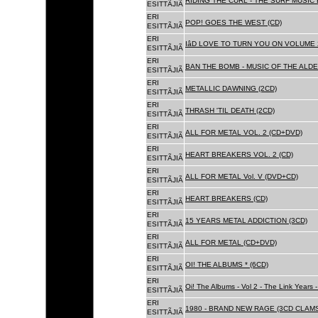
RIDING THE CURL - THE SURF MUSIC 
ESITTÃJIÃ
ERI
POP! GOES THE WEST (CD)
ESITTÃJIÃ
ERI
IâD LOVE TO TURN YOU ON VOLUME 
ESITTÃJIÃ
ERI
BAN THE BOMB - MUSIC OF THE ALD
ESITTÃJIÃ
ERI
METALLIC DAWNING (2CD)
ESITTÃJIÃ
ERI
THRASH 'TIL DEATH (2CD)
ESITTÃJIÃ
ERI
ALL FOR METAL VOL. 2 (CD+DVD)
ESITTÃJIÃ
ERI
HEART BREAKERS VOL. 2 (CD)
ESITTÃJIÃ
ERI
ALL FOR METAL Vol. V (DVD+CD)
ESITTÃJIÃ
ERI
HEART BREAKERS (CD)
ESITTÃJIÃ
ERI
15 YEARS METAL ADDICTION (3CD)
ESITTÃJIÃ
ERI
ALL FOR METAL (CD+DVD)
ESITTÃJIÃ
ERI
OI! THE ALBUMS * (6CD)
ESITTÃJIÃ
ERI
Oi! The Albums - Vol 2 - The Link Years
ESITTÃJIÃ
ERI
1980 - BRAND NEW RAGE (3CD CLAMS
ESITTÃJIÃ