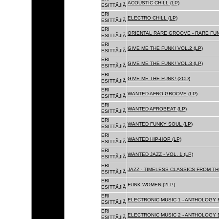
ACOUSTIC CHILL (LP)
ESITTÃJIÃ
ERI
ELECTRO CHILL (LP)
ESITTÃJIÃ
ERI
ORIENTAL RARE GROOVE - RARE FU
ESITTÃJIÃ
ERI
GIVE ME THE FUNK! VOL.2 (LP)
ESITTÃJIÃ
ERI
GIVE ME THE FUNK! VOL.3 (LP)
ESITTÃJIÃ
ERI
GIVE ME THE FUNK! (2CD)
ESITTÃJIÃ
ERI
WANTED AFRO GROOVE (LP)
ESITTÃJIÃ
ERI
WANTED AFROBEAT (LP)
ESITTÃJIÃ
ERI
WANTED FUNKY SOUL (LP)
ESITTÃJIÃ
ERI
WANTED HIP-HOP (LP)
ESITTÃJIÃ
ERI
WANTED JAZZ - VOL. 1 (LP)
ESITTÃJIÃ
ERI
JAZZ - TIMELESS CLASSICS FROM TH
ESITTÃJIÃ
ERI
FUNK WOMEN (2LP)
ESITTÃJIÃ
ERI
ELECTRONIC MUSIC 1 - ANTHOLOGY B
ESITTÃJIÃ
ERI
ELECTRONIC MUSIC 2 - ANTHOLOGY B
ESITTÃJIÃ