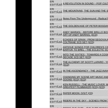
ERI
A REVOLUTION IN SOUND ~ POP CUL
ESITTÃJIÃ
ERI
THE MOUNTAINS, THE SUN AND THE S
ESITTÃJIÃ
ERI
Notes From The Underground - Radical 
ESITTÃJIÃ
ERI
THE GOLDEN AGE OF PETER BOGDANO
ESITTÃJIÃ
ERI
ANDY WARHOL - BEFORE BRILLO BOX
ESITTÃJIÃ
ART OF ANDY WARHOL (4CD)
ERI
ECHOES OF SPAIN - FROM SEGOVIA 
ESITTÃJIÃ
COLTRANE 3CD SET (3CD)
ERI
ANTIQUE SONGS FOR CHILDREN'S 
ESITTÃJIÃ
BARTOK TO BREL - THE ECLECTIC S
ERI
INTO THE SIXTIES - TOWARDS A CO
ESITTÃJIÃ
DECADE 3CD SET (3CD)
ERI
THE ALCHEMY OF SCOTT LAFARO - 
ESITTÃJIÃ
(3CD)
ERI
IN THE ASCENDANCY : THE JAZZ AVAN
ESITTÃJIÃ
ERI
CHANGING MY SCENE ART MUSIC AN
ESITTÃJIÃ
GOONS (3CD) (3CD)
ERI
KEN RUSSELL - THE MUSIC LOVER: M
ESITTÃJIÃ
GREATEST FILMMAKER (3CD) (3CD)
ERI
PAPER MOON: O/S/T (CD)
ESITTÃJIÃ
ERI
RIDERS IN THE SKY - SCENES FROM 
ESITTÃJIÃ
ERI