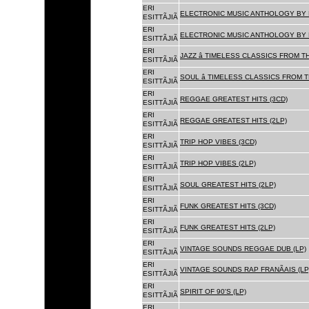
ERI
ELECTRONIC MUSIC ANTHOLOGY BY F
ESITTÃJIÃ
ERI
ELECTRONIC MUSIC ANTHOLOGY BY F
ESITTÃJIÃ
ERI
JAZZ â TIMELESS CLASSICS FROM T
ESITTÃJIÃ
ERI
SOUL â TIMELESS CLASSICS FROM 
ESITTÃJIÃ
ERI
REGGAE GREATEST HITS (3CD)
ESITTÃJIÃ
ERI
REGGAE GREATEST HITS (2LP)
ESITTÃJIÃ
ERI
TRIP HOP VIBES (3CD)
ESITTÃJIÃ
ERI
TRIP HOP VIBES (2LP)
ESITTÃJIÃ
ERI
SOUL GREATEST HITS (2LP)
ESITTÃJIÃ
ERI
FUNK GREATEST HITS (3CD)
ESITTÃJIÃ
ERI
FUNK GREATEST HITS (2LP)
ESITTÃJIÃ
ERI
VINTAGE SOUNDS REGGAE DUB (LP)
ESITTÃJIÃ
ERI
VINTAGE SOUNDS RAP FRANÃAIS (LP
ESITTÃJIÃ
ERI
SPIRIT OF 90'S (LP)
ESITTÃJIÃ
ERI