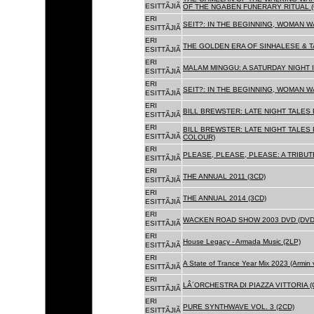
ESITTÃJIÃ
OF THE NGABEN FUNERARY RITUAL (
ERI
SEIT?: IN THE BEGINNING, WOMAN W
ESITTÃJIÃ
ERI
THE GOLDEN ERA OF SINHALESE & TA
ESITTÃJIÃ
ERI
MALAM MINGGU: A SATURDAY NIGHT I
ESITTÃJIÃ
ERI
SEIT?: IN THE BEGINNING, WOMAN WA
ESITTÃJIÃ
ERI
BILL BREWSTER: LATE NIGHT TALES
ESITTÃJIÃ
ERI
BILL BREWSTER: LATE NIGHT TALES
ESITTÃJIÃ
COLOUR)
ERI
PLEASE, PLEASE, PLEASE: A TRIBUT
ESITTÃJIÃ
ERI
THE ANNUAL 2011 (3CD)
ESITTÃJIÃ
ERI
THE ANNUAL 2014 (3CD)
ESITTÃJIÃ
ERI
WACKEN ROAD SHOW 2003 DVD (DVD
ESITTÃJIÃ
ERI
House Legacy - Armada Music (2LP)
ESITTÃJIÃ
ERI
A State of Trance Year Mix 2023 (Armin
ESITTÃJIÃ
ERI
LÂ´ORCHESTRA DI PIAZZA VITTORIA (
ESITTÃJIÃ
ERI
PURE SYNTHWAVE VOL. 3 (2CD)
ESITTÃJIÃ