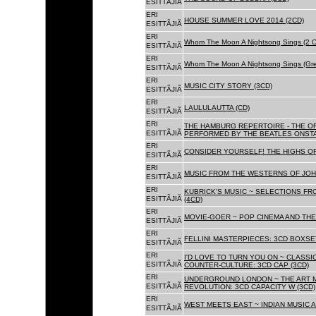
ESITTÃJIÃ
ERI
HOUSE SUMMER LOVE 2014 (2CD)
ESITTÃJIÃ
ERI
Whom The Moon A Nightsong Sings (2 CD
ESITTÃJIÃ
ERI
Whom The Moon A Nightsong Sings (Gree
ESITTÃJIÃ
ERI
MUSIC CITY STORY (3CD)
ESITTÃJIÃ
ERI
LAULULAUTTA (CD)
ESITTÃJIÃ
ERI
THE HAMBURG REPERTOIRE - THE O
ESITTÃJIÃ
PERFORMED BY THE BEATLES ONSTAG
ERI
CONSIDER YOURSELF! THE HIGHS OF
ESITTÃJIÃ
ERI
MUSIC FROM THE WESTERNS OF JOH
ESITTÃJIÃ
ERI
KUBRICK'S MUSIC ~ SELECTIONS FR
ESITTÃJIÃ
(4CD)
ERI
MOVIE-GOER ~ POP CINEMA AND THE 
ESITTÃJIÃ
ERI
FELLINI MASTERPIECES: 3CD BOXSET
ESITTÃJIÃ
ERI
I'D LOVE TO TURN YOU ON ~ CLASSI
ESITTÃJIÃ
COUNTER-CULTURE: 3CD CAP (3CD)
ERI
UNDERGROUND LONDON ~ THE ART MU
ESITTÃJIÃ
REVOLUTION: 3CD CAPACITY W (3CD)
ERI
WEST MEETS EAST ~ INDIAN MUSIC A
ESITTÃJIÃ