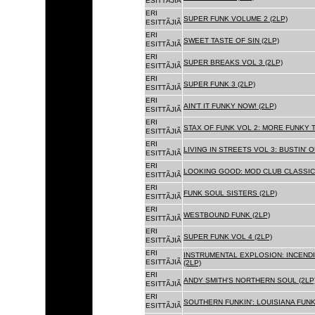
ESITTÃJIÃ
ERI
SUPER FUNK VOLUME 2 (2LP)
ESITTÃJIÃ
ERI
SWEET TASTE OF SIN (2LP)
ESITTÃJIÃ
ERI
SUPER BREAKS VOL 3 (2LP)
ESITTÃJIÃ
ERI
SUPER FUNK 3 (2LP)
ESITTÃJIÃ
ERI
AIN'T IT FUNKY NOW! (2LP)
ESITTÃJIÃ
ERI
STAX OF FUNK VOL 2: MORE FUNKY T
ESITTÃJIÃ
ERI
LIVING IN STREETS VOL 3: BUSTIN' 
ESITTÃJIÃ
ERI
LOOKING GOOD: MOD CLUB CLASSICS
ESITTÃJIÃ
ERI
FUNK SOUL SISTERS (2LP)
ESITTÃJIÃ
ERI
WESTBOUND FUNK (2LP)
ESITTÃJIÃ
ERI
SUPER FUNK VOL 4 (2LP)
ESITTÃJIÃ
ERI
INSTRUMENTAL EXPLOSION: INCENDI
ESITTÃJIÃ
(2LP)
ERI
ANDY SMITH'S NORTHERN SOUL (2LP
ESITTÃJIÃ
ERI
SOUTHERN FUNKIN': LOUISIANA FUNK
ESITTÃJIÃ