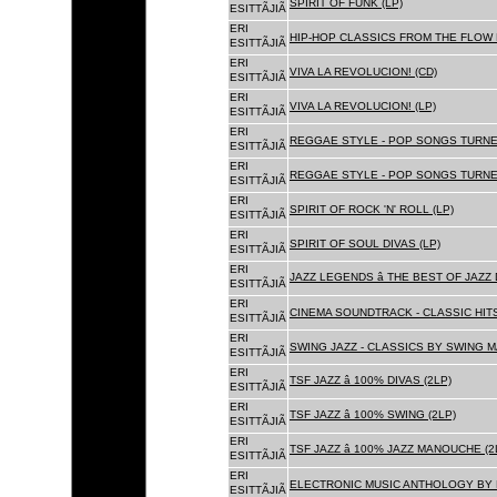
SPIRIT OF FUNK (LP)
ESITTÃJIÃ
ERI
HIP-HOP CLASSICS FROM THE FLOW 
ESITTÃJIÃ
ERI
VIVA LA REVOLUCION! (CD)
ESITTÃJIÃ
ERI
VIVA LA REVOLUCION! (LP)
ESITTÃJIÃ
ERI
REGGAE STYLE - POP SONGS TURNE
ESITTÃJIÃ
ERI
REGGAE STYLE - POP SONGS TURNE
ESITTÃJIÃ
ERI
SPIRIT OF ROCK 'N' ROLL (LP)
ESITTÃJIÃ
ERI
SPIRIT OF SOUL DIVAS (LP)
ESITTÃJIÃ
ERI
JAZZ LEGENDS â THE BEST OF JAZ
ESITTÃJIÃ
ERI
CINEMA SOUNDTRACK - CLASSIC HITS
ESITTÃJIÃ
ERI
SWING JAZZ - CLASSICS BY SWING M
ESITTÃJIÃ
ERI
TSF JAZZ â 100% DIVAS (2LP)
ESITTÃJIÃ
ERI
TSF JAZZ â 100% SWING (2LP)
ESITTÃJIÃ
ERI
TSF JAZZ â 100% JAZZ MANOUCHE (2
ESITTÃJIÃ
ERI
ELECTRONIC MUSIC ANTHOLOGY BY F
ESITTÃJIÃ