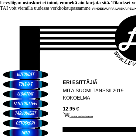
Levyliigan ostoskori ei toimi, emmekä aio korjata sitä. Tilaukset voi 
TAI voit vierailla uudessa verkkokaupassamme
VIIHDEKAUPPA LAISKA PELI
ERI ESITTÃJIÃ
MITÃ SUOMI TANSSII 2019
KOKOELMA
12.95 €
Lisää ostoskoriin