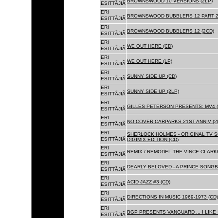
BROWNSWOOD 10 VERSIONS (2LP)
ESITTÃJIÃ
ERI
BROWNSWOOD BUBBLERS 12 PART 2 
ESITTÃJIÃ
ERI
BROWNSWOOD BUBBLERS 12 (2CD)
ESITTÃJIÃ
ERI
WE OUT HERE (CD)
ESITTÃJIÃ
ERI
WE OUT HERE (LP)
ESITTÃJIÃ
ERI
SUNNY SIDE UP (CD)
ESITTÃJIÃ
ERI
SUNNY SIDE UP (2LP)
ESITTÃJIÃ
ERI
GILLES PETERSON PRESENTS: MV4 (
ESITTÃJIÃ
ERI
NO COVER CARPARKS 21ST ANNIV (2
ESITTÃJIÃ
ERI
SHERLOCK HOLMES - ORIGINAL TV 
ESITTÃJIÃ
DIGIMIX EDITION (CD)
ERI
REMIX / REMODEL THE VINCE CLARKE
ESITTÃJIÃ
ERI
DEARLY BELOVED - A PRINCE SONGBO
ESITTÃJIÃ
ERI
ACID JAZZ #3 (CD)
ESITTÃJIÃ
ERI
DIRECTIONS IN MUSIC 1969-1973 (CD)
ESITTÃJIÃ
ERI
BGP PRESENTS VANGUARD ... I LIKE I
ESITTÃJIÃ