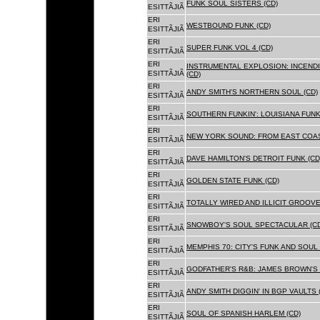
FUNK SOUL SISTERS (CD)
ESITTÃJIÃ
ERI
WESTBOUND FUNK (CD)
ESITTÃJIÃ
ERI
SUPER FUNK VOL 4 (CD)
ESITTÃJIÃ
ERI
INSTRUMENTAL EXPLOSION: INCENDI
ESITTÃJIÃ
(CD)
ERI
ANDY SMITH'S NORTHERN SOUL (CD)
ESITTÃJIÃ
ERI
SOUTHERN FUNKIN': LOUISIANA FUNK
ESITTÃJIÃ
ERI
NEW YORK SOUND: FROM EAST COAS
ESITTÃJIÃ
ERI
DAVE HAMILTON'S DETROIT FUNK (CD
ESITTÃJIÃ
ERI
GOLDEN STATE FUNK (CD)
ESITTÃJIÃ
ERI
TOTALLY WIRED AND ILLICIT GROOVES
ESITTÃJIÃ
ERI
SNOWBOY'S SOUL SPECTACULAR (CD
ESITTÃJIÃ
ERI
MEMPHIS 70: CITY'S FUNK AND SOUL 
ESITTÃJIÃ
ERI
GODFATHER'S R&B: JAMES BROWN'S 
ESITTÃJIÃ
ERI
ANDY SMITH DIGGIN' IN BGP VAULTS 
ESITTÃJIÃ
ERI
SOUL OF SPANISH HARLEM (CD)
ESITTÃJIÃ