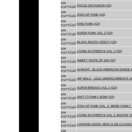
ERI
FOCUS ON FUSION (CD)
ESITTÃJIÃ
ERI
STAX OF FUNK (CD)
ESITTÃJIÃ
ERI
KING FUNK (CD)
ESITTÃJIÃ
ERI
SUPER FUNK VOL 2 (CD)
ESITTÃJIÃ
ERI
BLACK ROOTS (35527) (CD)
ESITTÃJIÃ
ERI
LIVING IN STREETS VOL 2 (CD)
ESITTÃJIÃ
ERI
SWEET TASTE OF SIN (CD)
ESITTÃJIÃ
ERI
ALRIGHT - BLACK AMERICAN DANCE 
ESITTÃJIÃ
ERI
HIP WALK - JAZZ UNDERCURRENTS IN
ESITTÃJIÃ
ERI
SUPER BREAKS VOL 3 (CD)
ESITTÃJIÃ
ERI
AIN'T IT FUNKY NOW! (CD)
ESITTÃJIÃ
ERI
STAX OF FUNK VOL. 2: MORE FUNKY 
ESITTÃJIÃ
ERI
LIVING IN STREETS VOL 3: BUSTIN' 
ESITTÃJIÃ
ERI
LOOKING GOOD: MOD CLUB CLASSICS
ESITTÃJIÃ
ERI