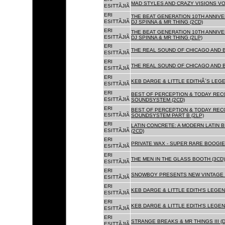
MAD STYLES AND CRAZY VISIONS VOL
ESITTÃJIÃ
ERI
THE BEAT GENERATION 10TH ANNIVE
ESITTÃJIÃ
DJ SPINNA & MR THING (2CD)
ERI
THE BEAT GENERATION 10TH ANNIVE
ESITTÃJIÃ
DJ SPINNA & MR THING (2LP)
ERI
THE REAL SOUND OF CHICAGO AND 
ESITTÃJIÃ
ERI
THE REAL SOUND OF CHICAGO AND B
ESITTÃJIÃ
ERI
KEB DARGE & LITTLE EDITHÂ´S LEG
ESITTÃJIÃ
ERI
BEST OF PERCEPTION & TODAY REC
ESITTÃJIÃ
SOUNDSYSTEM (2CD)
ERI
BEST OF PERCEPTION & TODAY REC
ESITTÃJIÃ
SOUNDSYSTEM PART B (2LP)
ERI
LATIN CONCRETE: A MODERN LATIN 
ESITTÃJIÃ
(2CD)
ERI
PRIVATE WAX - SUPER RARE BOOGIE 
ESITTÃJIÃ
ERI
THE MEN IN THE GLASS BOOTH (3CD)
ESITTÃJIÃ
ERI
SNOWBOY PRESENTS NEW VINTAGE 
ESITTÃJIÃ
ERI
KEB DARGE & LITTLE EDITH'S LEGE
ESITTÃJIÃ
ERI
KEB DARGE & LITTLE EDITH'S LEGEN
ESITTÃJIÃ
ERI
STRANGE BREAKS & MR THINGS III (D
ESITTÃJIÃ