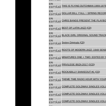
ERI
THIS IS FLYING DUTCHMAN 1969-1975
ESITTÃJIÃ
ERI
DOLLAR BILL Y'ALL ~ SPRING RECOR
ESITTÃJIÃ
ERI
CHRIS BANGS PRESENT THE PLAYBO
ESITTÃJIÃ
ERI
BEST OF LATIN JAZZ (CD)
ESITTÃJIÃ
ERI
BLACK GIRL ORIGINAL SOUND TRACK
ESITTÃJIÃ
ERI
Spring Originals (CD)
ESITTÃJIÃ
ERI
ROOTS OF MODERN JAZZ: 1948 SENS
ESITTÃJIÃ
ERI
MINIATURES ONE + TWO: EDITED BY 
ESITTÃJIÃ
ERI
PRIVILEGE IBIZA 2017 (2CD)
ESITTÃJIÃ
ERI
ROCKABILLY SHAKEOUT #1 (CD)
ESITTÃJIÃ
ERI
THEME TIME RADIO HOUR WITH YOUR
ESITTÃJIÃ
ERI
COMPLETE GOLDWAX SINGLES VOLUM
ESITTÃJIÃ
ERI
COMPLETE GOLDWAX SINGLES VOLUM
ESITTÃJIÃ
ERI
COMPLETE GOLDWAX SINGLES VOLUME
ESITTÃJIÃ