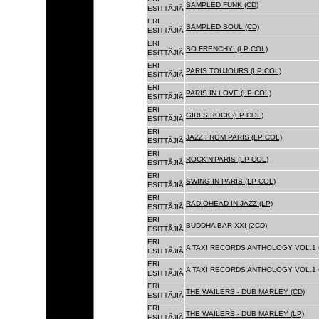
SAMPLED FUNK (CD)
ESITTÃJIÃ
ERI
SAMPLED SOUL (CD)
ESITTÃJIÃ
ERI
SO FRENCHY! (LP COL)
ESITTÃJIÃ
ERI
PARIS TOUJOURS (LP COL)
ESITTÃJIÃ
ERI
PARIS IN LOVE (LP COL)
ESITTÃJIÃ
ERI
GIRLS ROCK (LP COL)
ESITTÃJIÃ
ERI
JAZZ FROM PARIS (LP COL)
ESITTÃJIÃ
ERI
ROCK'N'PARIS (LP COL)
ESITTÃJIÃ
ERI
SWING IN PARIS (LP COL)
ESITTÃJIÃ
ERI
RADIOHEAD IN JAZZ (LP)
ESITTÃJIÃ
ERI
BUDDHA BAR XXI (2CD)
ESITTÃJIÃ
ERI
A TAXI RECORDS ANTHOLOGY VOL.1 
ESITTÃJIÃ
ERI
A TAXI RECORDS ANTHOLOGY VOL.1 
ESITTÃJIÃ
ERI
THE WAILERS - DUB MARLEY (CD)
ESITTÃJIÃ
ERI
THE WAILERS - DUB MARLEY (LP)
ESITTÃJIÃ