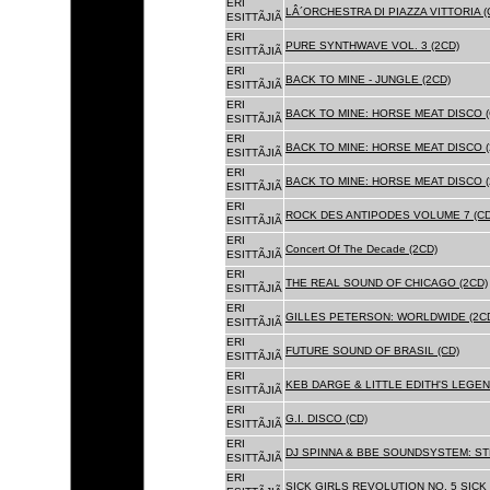
ERI
LÂ´ORCHESTRA DI PIAZZA VITTORIA (
ESITTÃJIÃ
ERI
PURE SYNTHWAVE VOL. 3 (2CD)
ESITTÃJIÃ
ERI
BACK TO MINE - JUNGLE (2CD)
ESITTÃJIÃ
ERI
BACK TO MINE: HORSE MEAT DISCO (
ESITTÃJIÃ
ERI
BACK TO MINE: HORSE MEAT DISCO (
ESITTÃJIÃ
ERI
BACK TO MINE: HORSE MEAT DISCO 
ESITTÃJIÃ
ERI
ROCK DES ANTIPODES VOLUME 7 (CD
ESITTÃJIÃ
ERI
Concert Of The Decade (2CD)
ESITTÃJIÃ
ERI
THE REAL SOUND OF CHICAGO (2CD)
ESITTÃJIÃ
ERI
GILLES PETERSON: WORLDWIDE (2C
ESITTÃJIÃ
ERI
FUTURE SOUND OF BRASIL (CD)
ESITTÃJIÃ
ERI
KEB DARGE & LITTLE EDITH'S LEGEN
ESITTÃJIÃ
ERI
G.I. DISCO (CD)
ESITTÃJIÃ
ERI
DJ SPINNA & BBE SOUNDSYSTEM: ST
ESITTÃJIÃ
ERI
SICK GIRLS REVOLUTION NO. 5 SICK