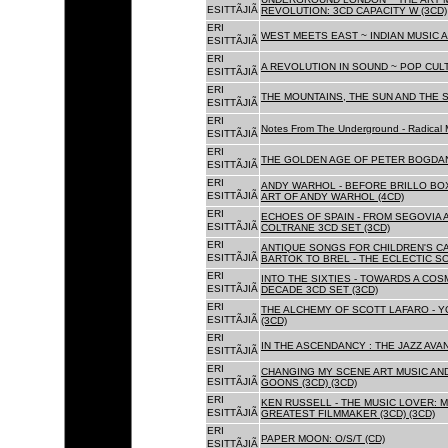
ESITTÃJIÃ
REVOLUTION: 3CD CAPACITY W (3CD)
ERI
WEST MEETS EAST ~ INDIAN MUSIC A
ESITTÃJIÃ
ERI
A REVOLUTION IN SOUND ~ POP CUL
ESITTÃJIÃ
ERI
THE MOUNTAINS, THE SUN AND THE S
ESITTÃJIÃ
ERI
Notes From The Underground - Radical 
ESITTÃJIÃ
ERI
THE GOLDEN AGE OF PETER BOGDANO
ESITTÃJIÃ
ERI
ANDY WARHOL - BEFORE BRILLO BOX
ESITTÃJIÃ
ART OF ANDY WARHOL (4CD)
ERI
ECHOES OF SPAIN - FROM SEGOVIA 
ESITTÃJIÃ
COLTRANE 3CD SET (3CD)
ERI
ANTIQUE SONGS FOR CHILDREN'S 
ESITTÃJIÃ
BARTOK TO BREL - THE ECLECTIC S
ERI
INTO THE SIXTIES - TOWARDS A CO
ESITTÃJIÃ
DECADE 3CD SET (3CD)
ERI
THE ALCHEMY OF SCOTT LAFARO - 
ESITTÃJIÃ
(3CD)
ERI
IN THE ASCENDANCY : THE JAZZ AVAN
ESITTÃJIÃ
ERI
CHANGING MY SCENE ART MUSIC AN
ESITTÃJIÃ
GOONS (3CD) (3CD)
ERI
KEN RUSSELL - THE MUSIC LOVER: M
ESITTÃJIÃ
GREATEST FILMMAKER (3CD) (3CD)
ERI
PAPER MOON: O/S/T (CD)
ESITTÃJIÃ