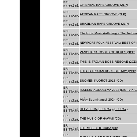
ERI
ORIENTAL RARE GROOVE (2LP)
ESITTÃJIÃ
ERI
AFRICAN RARE GROOVE (2LP)
ESITTÃJIÃ
ERI
BRAZILIAN RARE GROOVE (2LP)
ESITTÃJIÃ
ERI
Electronic Music Anthology - The Techn
ESITTÃJIÃ
ERI
NEWPORT FOLK FESTIVAL: BEST OF B
ESITTÃJIÃ
ERI
VANGUARD: ROOTS OF BLUES (3CD)
ESITTÃJIÃ
ERI
THIS IS TROJAN BOSS REGGAE (2CD)
ESITTÃJIÃ
ERI
THIS IS TROJAN ROCK STEADY (2CD)
ESITTÃJIÃ
ERI
SUOMEN KUOROT 2018 (CD)
ESITTÃJIÃ
ERI
ISKELMÃKOKOELMA 2022 (DIGIPAK C
ESITTÃJIÃ
ERI
MitÃ¤ Suomi tanssii 2024 (CD)
ESITTÃJIÃ
ERI
HELVETICA (BLU-RAY) (BLURAY)
ESITTÃJIÃ
ERI
THE MUSIC OF HAWAII (CD)
ESITTÃJIÃ
ERI
THE MUSIC OF CUBA (CD)
ESITTÃJIÃ
ERI