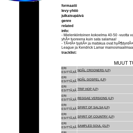
formaatti
levy-yhtiö
julkaisupäivä
genre
related
info:
- Mielenkiintoinen kokoelma 40-50 -vuotta va
yhÃ¤ tuoreena kuin sata salamaa!
- TÃ¤tÃ¤ tyyliÃ¤ ja matskua ovat hyÃ¶dyntÃ
League ja Kendrick Lamar mainosmaailmaa
tracklist:
MUUT T
ERI
NOÃL CROONERS (LP)
ESITTÃJIÃ
ERI
NOÃL GOSPEL (LP)
ESITTÃJIÃ
ERI
TRIP HOP (LP)
ESITTÃJIÃ
ERI
REGGAE VERSIONS (LP)
ESITTÃJIÃ
ERI
SPIRIT OF SALSA (LP)
ESITTÃJIÃ
ERI
SPIRIT OF COUNTRY (LP)
ESITTÃJIÃ
ERI
SAMPLED SOUL (2LP)
ESITTÃJIÃ
ERI