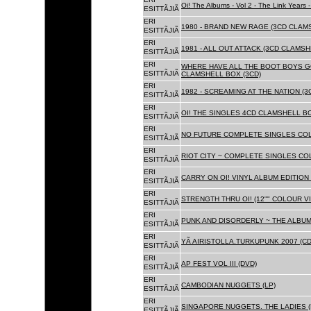
Oi! The Albums - Vol 2 - The Link Years
ESITTÃJIÃ
ERI
1980 - BRAND NEW RAGE (3CD CLAMS
ESITTÃJIÃ
ERI
1981 - ALL OUT ATTACK (3CD CLAMSH
ESITTÃJIÃ
ERI
WHERE HAVE ALL THE BOOT BOYS G
ESITTÃJIÃ
CLAMSHELL BOX (3CD)
ERI
1982 - SCREAMING AT THE NATION (
ESITTÃJIÃ
ERI
OI! THE SINGLES 4CD CLAMSHELL BO
ESITTÃJIÃ
ERI
NO FUTURE COMPLETE SINGLES COLL
ESITTÃJIÃ
ERI
RIOT CITY ~ COMPLETE SINGLES CO
ESITTÃJIÃ
ERI
CARRY ON OI! VINYL ALBUM EDITION 
ESITTÃJIÃ
ERI
STRENGTH THRU OI! (12"" COLOUR VIN
ESITTÃJIÃ
ERI
PUNK AND DISORDERLY ~ THE ALBUMS
ESITTÃJIÃ
ERI
YÃ AIRISTOLLA.TURKUPUNK 2007 (CD
ESITTÃJIÃ
ERI
AP FEST VOL III (DVD)
ESITTÃJIÃ
ERI
CAMBODIAN NUGGETS (LP)
ESITTÃJIÃ
ERI
SINGAPORE NUGGETS. THE LADIES (
ESITTÃJIÃ