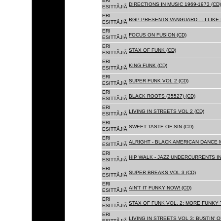
ERI
DIRECTIONS IN MUSIC 1969-1973 (CD)
ESITTÃJIÃ
ERI
BGP PRESENTS VANGUARD ... I LIKE I
ESITTÃJIÃ
ERI
FOCUS ON FUSION (CD)
ESITTÃJIÃ
ERI
STAX OF FUNK (CD)
ESITTÃJIÃ
ERI
KING FUNK (CD)
ESITTÃJIÃ
ERI
SUPER FUNK VOL 2 (CD)
ESITTÃJIÃ
ERI
BLACK ROOTS (35527) (CD)
ESITTÃJIÃ
ERI
LIVING IN STREETS VOL 2 (CD)
ESITTÃJIÃ
ERI
SWEET TASTE OF SIN (CD)
ESITTÃJIÃ
ERI
ALRIGHT - BLACK AMERICAN DANCE 
ESITTÃJIÃ
ERI
HIP WALK - JAZZ UNDERCURRENTS IN
ESITTÃJIÃ
ERI
SUPER BREAKS VOL 3 (CD)
ESITTÃJIÃ
ERI
AIN'T IT FUNKY NOW! (CD)
ESITTÃJIÃ
ERI
STAX OF FUNK VOL. 2: MORE FUNKY 
ESITTÃJIÃ
ERI
LIVING IN STREETS VOL 3: BUSTIN' 
ESITTÃJIÃ