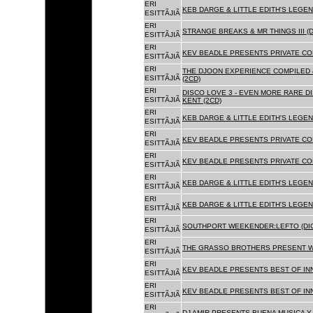
ERI
KEB DARGE & LITTLE EDITH'S LEGEN
ESITTÃJIÃ
ERI
STRANGE BREAKS & MR THINGS III (D
ESITTÃJIÃ
ERI
KEV BEADLE PRESENTS PRIVATE COL
ESITTÃJIÃ
ERI
THE DJOON EXPERIENCE COMPILED 
ESITTÃJIÃ
(2CD)
ERI
DISCO LOVE 3 - EVEN MORE RARE D
ESITTÃJIÃ
KENT (2CD)
ERI
KEB DARGE & LITTLE EDITH'S LEGEN
ESITTÃJIÃ
ERI
KEV BEADLE PRESENTS PRIVATE COL
ESITTÃJIÃ
ERI
KEV BEADLE PRESENTS PRIVATE COL
ESITTÃJIÃ
ERI
KEB DARGE & LITTLE EDITH'S LEGEN
ESITTÃJIÃ
ERI
KEB DARGE & LITTLE EDITH'S LEGEN
ESITTÃJIÃ
ERI
SOUTHPORT WEEKENDER:LEFTO (DIG
ESITTÃJIÃ
ERI
THE GRASSO BROTHERS PRESENT W
ESITTÃJIÃ
ERI
KEV BEADLE PRESENTS BEST OF INN
ESITTÃJIÃ
ERI
KEV BEADLE PRESENTS BEST OF INN
ESITTÃJIÃ
ERI
DJ AMIR PRESENTS BUENA MUSICA Y 