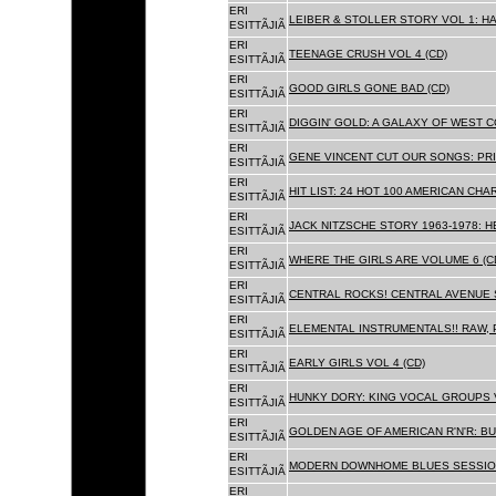
ERI
LEIBER & STOLLER STORY VOL 1: HA
ESITTÃJIÃ
ERI
TEENAGE CRUSH VOL 4 (CD)
ESITTÃJIÃ
ERI
GOOD GIRLS GONE BAD (CD)
ESITTÃJIÃ
ERI
DIGGIN' GOLD: A GALAXY OF WEST C
ESITTÃJIÃ
ERI
GENE VINCENT CUT OUR SONGS: PRI
ESITTÃJIÃ
ERI
HIT LIST: 24 HOT 100 AMERICAN CHA
ESITTÃJIÃ
ERI
JACK NITZSCHE STORY 1963-1978: HE
ESITTÃJIÃ
ERI
WHERE THE GIRLS ARE VOLUME 6 (C
ESITTÃJIÃ
ERI
CENTRAL ROCKS! CENTRAL AVENUE S
ESITTÃJIÃ
ERI
ELEMENTAL INSTRUMENTALS!! RAW, 
ESITTÃJIÃ
ERI
EARLY GIRLS VOL 4 (CD)
ESITTÃJIÃ
ERI
HUNKY DORY: KING VOCAL GROUPS V
ESITTÃJIÃ
ERI
GOLDEN AGE OF AMERICAN R'N'R: BU
ESITTÃJIÃ
ERI
MODERN DOWNHOME BLUES SESSION
ESITTÃJIÃ
ERI