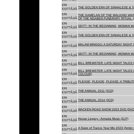
ERI
THE GOLDEN ERA OF SINHALESE & T
ESITTÃJIÃ
ERI
THE GAMELAN OF THE WALKING WAR
ESITTÃJIÃ
OF THE NGABEN FUNERARY RITUAL (
ERI
SEIT?: IN THE BEGINNING, WOMAN W
ESITTÃJIÃ
ERI
THE GOLDEN ERA OF SINHALESE & TA
ESITTÃJIÃ
ERI
MALAM MINGGU: A SATURDAY NIGHT I
ESITTÃJIÃ
ERI
SEIT?: IN THE BEGINNING, WOMAN WA
ESITTÃJIÃ
ERI
BILL BREWSTER: LATE NIGHT TALES
ESITTÃJIÃ
ERI
BILL BREWSTER: LATE NIGHT TALES
ESITTÃJIÃ
COLOUR)
ERI
PLEASE, PLEASE, PLEASE: A TRIBUT
ESITTÃJIÃ
ERI
THE ANNUAL 2011 (3CD)
ESITTÃJIÃ
ERI
THE ANNUAL 2014 (3CD)
ESITTÃJIÃ
ERI
WACKEN ROAD SHOW 2003 DVD (DVD
ESITTÃJIÃ
ERI
House Legacy - Armada Music (2LP)
ESITTÃJIÃ
ERI
A State of Trance Year Mix 2023 (Armin
ESITTÃJIÃ