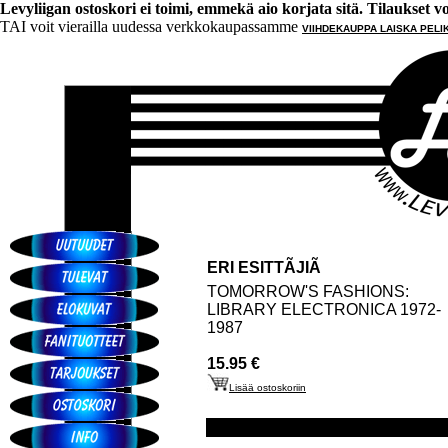
Levyliigan ostoskori ei toimi, emmekä aio korjata sitä. Tilaukset voi 
TAI voit vierailla uudessa verkkokaupassamme
VIIHDEKAUPPA LAISKA PELI
ERI ESITTÃJIÃ
TOMORROW'S FASHIONS:
LIBRARY ELECTRONICA 1972-
1987
15.95 €
Lisää ostoskoriin