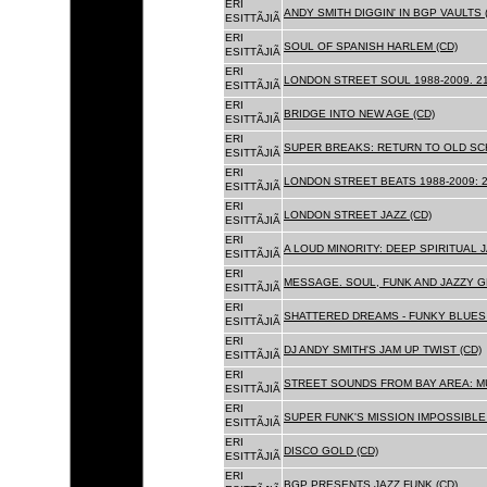
ERI
ANDY SMITH DIGGIN' IN BGP VAULTS 
ESITTÃJIÃ
ERI
SOUL OF SPANISH HARLEM (CD)
ESITTÃJIÃ
ERI
LONDON STREET SOUL 1988-2009. 21
ESITTÃJIÃ
ERI
BRIDGE INTO NEW AGE (CD)
ESITTÃJIÃ
ERI
SUPER BREAKS: RETURN TO OLD SC
ESITTÃJIÃ
ERI
LONDON STREET BEATS 1988-2009: 2
ESITTÃJIÃ
ERI
LONDON STREET JAZZ (CD)
ESITTÃJIÃ
ERI
A LOUD MINORITY: DEEP SPIRITUAL 
ESITTÃJIÃ
ERI
MESSAGE. SOUL, FUNK AND JAZZY 
ESITTÃJIÃ
ERI
SHATTERED DREAMS - FUNKY BLUES 
ESITTÃJIÃ
ERI
DJ ANDY SMITH'S JAM UP TWIST (CD)
ESITTÃJIÃ
ERI
STREET SOUNDS FROM BAY AREA: MU
ESITTÃJIÃ
ERI
SUPER FUNK'S MISSION IMPOSSIBLE 
ESITTÃJIÃ
ERI
DISCO GOLD (CD)
ESITTÃJIÃ
ERI
BGP PRESENTS JAZZ FUNK (CD)