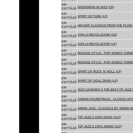
ERI
RADIOHEAD IN JAZZ (CD)
ESITTÃJIÃ
ERI
SPIRIT OF FUNK (LP)
ESITTÃJIÃ
ERI
HIP-HOP CLASSICS FROM THE FLOW 
ESITTÃJIÃ
ERI
VIVA LA REVOLUCION! (CD)
ESITTÃJIÃ
ERI
VIVA LA REVOLUCION! (LP)
ESITTÃJIÃ
ERI
REGGAE STYLE - POP SONGS TURNE
ESITTÃJIÃ
ERI
REGGAE STYLE - POP SONGS TURNE
ESITTÃJIÃ
ERI
SPIRIT OF ROCK 'N' ROLL (LP)
ESITTÃJIÃ
ERI
SPIRIT OF SOUL DIVAS (LP)
ESITTÃJIÃ
ERI
JAZZ LEGENDS â THE BEST OF JAZ
ESITTÃJIÃ
ERI
CINEMA SOUNDTRACK - CLASSIC HITS
ESITTÃJIÃ
ERI
SWING JAZZ - CLASSICS BY SWING M
ESITTÃJIÃ
ERI
TSF JAZZ â 100% DIVAS (2LP)
ESITTÃJIÃ
ERI
TSF JAZZ â 100% SWING (2LP)
ESITTÃJIÃ