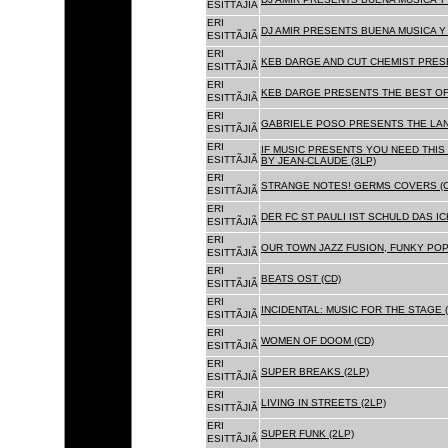
ESITTÃJIÃ
ERI
DJ AMIR PRESENTS BUENA MUSICA Y 
ESITTÃJIÃ
ERI
KEB DARGE AND CUT CHEMIST PRESE
ESITTÃJIÃ
ERI
KEB DARGE PRESENTS THE BEST OF
ESITTÃJIÃ
ERI
GABRIELE POSO PRESENTS THE LA
ESITTÃJIÃ
ERI
IF MUSIC PRESENTS YOU NEED THIS 
ESITTÃJIÃ
BY JEAN-CLAUDE (3LP)
ERI
STRANGE NOTES! GERMS COVERS (C
ESITTÃJIÃ
ERI
DER FC ST PAULI IST SCHULD DAS ICH
ESITTÃJIÃ
ERI
OUR TOWN JAZZ FUSION, FUNKY POP 
ESITTÃJIÃ
ERI
BEATS OST (CD)
ESITTÃJIÃ
ERI
INCIDENTAL: MUSIC FOR THE STAGE (
ESITTÃJIÃ
ERI
WOMEN OF DOOM (CD)
ESITTÃJIÃ
ERI
SUPER BREAKS (2LP)
ESITTÃJIÃ
ERI
LIVING IN STREETS (2LP)
ESITTÃJIÃ
ERI
SUPER FUNK (2LP)
ESITTÃJIÃ