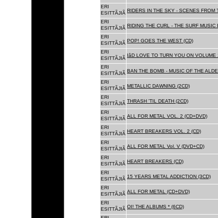
ERI
RIDERS IN THE SKY - SCENES FROM 
ESITTÃJIÃ
ERI
RIDING THE CURL - THE SURF MUSIC 
ESITTÃJIÃ
ERI
POP! GOES THE WEST (CD)
ESITTÃJIÃ
ERI
IâD LOVE TO TURN YOU ON VOLUME 
ESITTÃJIÃ
ERI
BAN THE BOMB - MUSIC OF THE ALD
ESITTÃJIÃ
ERI
METALLIC DAWNING (2CD)
ESITTÃJIÃ
ERI
THRASH 'TIL DEATH (2CD)
ESITTÃJIÃ
ERI
ALL FOR METAL VOL. 2 (CD+DVD)
ESITTÃJIÃ
ERI
HEART BREAKERS VOL. 2 (CD)
ESITTÃJIÃ
ERI
ALL FOR METAL Vol. V (DVD+CD)
ESITTÃJIÃ
ERI
HEART BREAKERS (CD)
ESITTÃJIÃ
ERI
15 YEARS METAL ADDICTION (3CD)
ESITTÃJIÃ
ERI
ALL FOR METAL (CD+DVD)
ESITTÃJIÃ
ERI
OI! THE ALBUMS * (6CD)
ESITTÃJIÃ
ERI