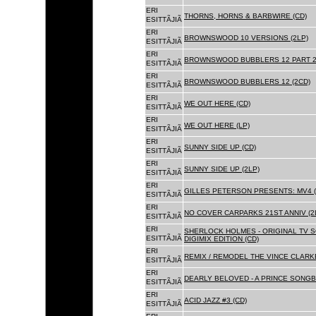
ERI
THORNS, HORNS & BARBWIRE (CD)
ESITTÃJIÃ
ERI
BROWNSWOOD 10 VERSIONS (2LP)
ESITTÃJIÃ
ERI
BROWNSWOOD BUBBLERS 12 PART 2 
ESITTÃJIÃ
ERI
BROWNSWOOD BUBBLERS 12 (2CD)
ESITTÃJIÃ
ERI
WE OUT HERE (CD)
ESITTÃJIÃ
ERI
WE OUT HERE (LP)
ESITTÃJIÃ
ERI
SUNNY SIDE UP (CD)
ESITTÃJIÃ
ERI
SUNNY SIDE UP (2LP)
ESITTÃJIÃ
ERI
GILLES PETERSON PRESENTS: MV4 (
ESITTÃJIÃ
ERI
NO COVER CARPARKS 21ST ANNIV (2
ESITTÃJIÃ
ERI
SHERLOCK HOLMES - ORIGINAL TV 
ESITTÃJIÃ
DIGIMIX EDITION (CD)
ERI
REMIX / REMODEL THE VINCE CLARKE
ESITTÃJIÃ
ERI
DEARLY BELOVED - A PRINCE SONGBO
ESITTÃJIÃ
ERI
ACID JAZZ #3 (CD)
ESITTÃJIÃ