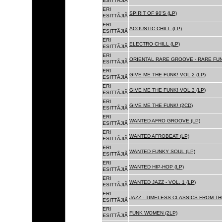
ESITTÃJIÃ
ERI
SPIRIT OF 90'S (LP)
ESITTÃJIÃ
ERI
ACOUSTIC CHILL (LP)
ESITTÃJIÃ
ERI
ELECTRO CHILL (LP)
ESITTÃJIÃ
ERI
ORIENTAL RARE GROOVE - RARE FU
ESITTÃJIÃ
ERI
GIVE ME THE FUNK! VOL.2 (LP)
ESITTÃJIÃ
ERI
GIVE ME THE FUNK! VOL.3 (LP)
ESITTÃJIÃ
ERI
GIVE ME THE FUNK! (2CD)
ESITTÃJIÃ
ERI
WANTED AFRO GROOVE (LP)
ESITTÃJIÃ
ERI
WANTED AFROBEAT (LP)
ESITTÃJIÃ
ERI
WANTED FUNKY SOUL (LP)
ESITTÃJIÃ
ERI
WANTED HIP-HOP (LP)
ESITTÃJIÃ
ERI
WANTED JAZZ - VOL. 1 (LP)
ESITTÃJIÃ
ERI
JAZZ - TIMELESS CLASSICS FROM TH
ESITTÃJIÃ
ERI
FUNK WOMEN (2LP)
ESITTÃJIÃ