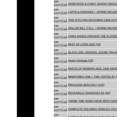
ERI
HORN ROCK & FUNKY GUITAR GROOVE
ESITTÃJIÃ
ERI
LOFTS & GARAGES ~ SPRING RECORD
ESITTÃJIÃ
ERI
THIS IS FLYING DUTCHMAN 1969-1975
ESITTÃJIÃ
ERI
DOLLAR BILL Y'ALL ~ SPRING RECOR
ESITTÃJIÃ
ERI
CHRIS BANGS PRESENT THE PLAYBO
ESITTÃJIÃ
ERI
BEST OF LATIN JAZZ (CD)
ESITTÃJIÃ
ERI
BLACK GIRL ORIGINAL SOUND TRACK
ESITTÃJIÃ
ERI
Spring Originals (CD)
ESITTÃJIÃ
ERI
ROOTS OF MODERN JAZZ: 1948 SENS
ESITTÃJIÃ
ERI
MINIATURES ONE + TWO: EDITED BY 
ESITTÃJIÃ
ERI
PRIVILEGE IBIZA 2017 (2CD)
ESITTÃJIÃ
ERI
ROCKABILLY SHAKEOUT #1 (CD)
ESITTÃJIÃ
ERI
THEME TIME RADIO HOUR WITH YOUR
ESITTÃJIÃ
ERI
COMPLETE GOLDWAX SINGLES VOLUM
ESITTÃJIÃ
ERI