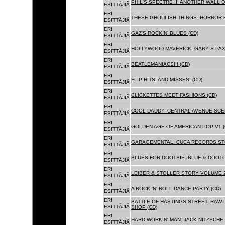
PHIL'S SPECTRE II: ANOTHER WALL 
ESITTÃJIÃ
ERI
THESE GHOULISH THINGS: HORROR H
ESITTÃJIÃ
ERI
GAZ'S ROCKIN' BLUES (CD)
ESITTÃJIÃ
ERI
HOLLYWOOD MAVERICK: GARY S PAX
ESITTÃJIÃ
ERI
BEATLEMANIACS!!! (CD)
ESITTÃJIÃ
ERI
FLIP HITS! AND MISSES! (CD)
ESITTÃJIÃ
ERI
CLICKETTES MEET FASHIONS (CD)
ESITTÃJIÃ
ERI
COOL DADDY: CENTRAL AVENUE SCEN
ESITTÃJIÃ
ERI
GOLDEN AGE OF AMERICAN POP V1 (
ESITTÃJIÃ
ERI
GARAGEMENTAL! CUCA RECORDS STO
ESITTÃJIÃ
ERI
BLUES FOR DOOTSIE: BLUE & DOOTO
ESITTÃJIÃ
ERI
LEIBER & STOLLER STORY VOLUME 2:
ESITTÃJIÃ
ERI
A ROCK 'N' ROLL DANCE PARTY (CD)
ESITTÃJIÃ
ERI
BATTLE OF HASTINGS STREET: RAW 
ESITTÃJIÃ
SHOP (CD)
ERI
HARD WORKIN' MAN: JACK NITZSCHE
ESITTÃJIÃ