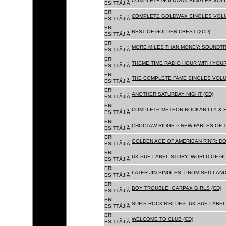
COMPLETE GOLDWAX SINGLES VOLUM
ESITTÃJIÃ
ERI
COMPLETE GOLDWAX SINGLES VOLUME
ESITTÃJIÃ
ERI
BEST OF GOLDEN CREST (2CD)
ESITTÃJIÃ
ERI
MORE MILES THAN MONEY: SOUNDTR
ESITTÃJIÃ
ERI
THEME TIME RADIO HOUR WITH YOUR
ESITTÃJIÃ
ERI
THE COMPLETE FAME SINGLES VOLUME 
ESITTÃJIÃ
ERI
ANOTHER SATURDAY NIGHT (CD)
ESITTÃJIÃ
ERI
COMPLETE METEOR ROCKABILLY & H
ESITTÃJIÃ
ERI
CHOCTAW RIDGE ~ NEW FABLES OF T
ESITTÃJIÃ
ERI
GOLDEN AGE OF AMERICAN R'N'R: D
ESITTÃJIÃ
ERI
UK SUE LABEL STORY: WORLD OF GU
ESITTÃJIÃ
ERI
LATER JIN SINGLES: PROMISED LAND
ESITTÃJIÃ
ERI
BOY TROUBLE: GARPAX GIRLS (CD)
ESITTÃJIÃ
ERI
SUE'S ROCK'N'BLUES: UK SUE LABEL
ESITTÃJIÃ
ERI
WELCOME TO CLUB (CD)
ESITTÃJIÃ