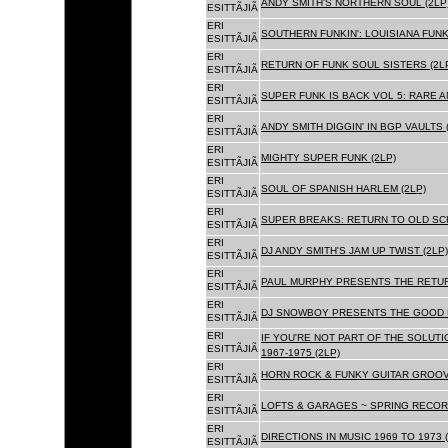
ANDY SMITH'S NORTHERN SOUL (2LP
ESITTÃJIÃ
ERI
SOUTHERN FUNKIN': LOUISIANA FUNK
ESITTÃJIÃ
ERI
RETURN OF FUNK SOUL SISTERS (2L
ESITTÃJIÃ
ERI
SUPER FUNK IS BACK VOL 5: RARE A
ESITTÃJIÃ
ERI
ANDY SMITH DIGGIN' IN BGP VAULTS 
ESITTÃJIÃ
ERI
MIGHTY SUPER FUNK (2LP)
ESITTÃJIÃ
ERI
SOUL OF SPANISH HARLEM (2LP)
ESITTÃJIÃ
ERI
SUPER BREAKS: RETURN TO OLD SC
ESITTÃJIÃ
ERI
DJ ANDY SMITH'S JAM UP TWIST (2LP)
ESITTÃJIÃ
ERI
PAUL MURPHY PRESENTS THE RETURN
ESITTÃJIÃ
ERI
DJ SNOWBOY PRESENTS THE GOOD F
ESITTÃJIÃ
ERI
IF YOU'RE NOT PART OF THE SOLUTIO
ESITTÃJIÃ
1967-1975 (2LP)
ERI
HORN ROCK & FUNKY GUITAR GROOVE
ESITTÃJIÃ
ERI
LOFTS & GARAGES ~ SPRING RECORD
ESITTÃJIÃ
ERI
DIRECTIONS IN MUSIC 1969 TO 1973 (
ESITTÃJIÃ