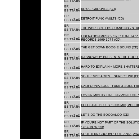
ESITTÃJIÃ
ERI
ROYAL GROOVES (CD)
ESITTÃJIÃ
ERI
DETROIT FUNK VAULTS (CD)
ESITTÃJIÃ
ERI
THE WORLD NEEDS CHANGING - STRE
ESITTÃJIÃ
ERI
LIBERATION MUSIC - SPIRITUAL JAZ
ESITTÃJIÃ
RECORDS 1969-1974 (CD)
ERI
THE GET DOWN BOOGIE SOUND (CD)
ESITTÃJIÃ
ERI
DJ SNOWBOY PRESENTS THE GOOD 
ESITTÃJIÃ
ERI
HARD TO EXPLAIN ~ MORE SHATTER
ESITTÃJIÃ
ERI
SOUL EMISSARIES ~ SUPERFUNK (CD
ESITTÃJIÃ
ERI
CALIFORNIA SOUL - FUNK & SOUL FR
ESITTÃJIÃ
ERI
LOVINâ MIGHTY FIRE: NIPPON FUNK 
ESITTÃJIÃ
ERI
CELESTIAL BLUES ~ COSMIC, POLITIC
ESITTÃJIÃ
ERI
LET'S DO THE BOOGALOO (CD)
ESITTÃJIÃ
ERI
IF YOU'RE NOT PART OF THE SOLUTIO
ESITTÃJIÃ
1967-1976 (CD)
ERI
SOUTHERN GROOVE: HOTLANTA, AWA
ESITTÃJIÃ