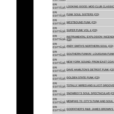
ERI
LOOKING GOOD: MOD CLUB CLASSICS
ESITTÃJIÃ
ERI
FUNK SOUL SISTERS (CD)
ESITTÃJIÃ
ERI
WESTBOUND FUNK (CD)
ESITTÃJIÃ
ERI
SUPER FUNK VOL 4 (CD)
ESITTÃJIÃ
ERI
INSTRUMENTAL EXPLOSION: INCENDI
ESITTÃJIÃ
(CD)
ERI
ANDY SMITH'S NORTHERN SOUL (CD)
ESITTÃJIÃ
ERI
SOUTHERN FUNKIN': LOUISIANA FUNK
ESITTÃJIÃ
ERI
NEW YORK SOUND: FROM EAST COAS
ESITTÃJIÃ
ERI
DAVE HAMILTON'S DETROIT FUNK (CD
ESITTÃJIÃ
ERI
GOLDEN STATE FUNK (CD)
ESITTÃJIÃ
ERI
TOTALLY WIRED AND ILLICIT GROOVES
ESITTÃJIÃ
ERI
SNOWBOY'S SOUL SPECTACULAR (CD
ESITTÃJIÃ
ERI
MEMPHIS 70: CITY'S FUNK AND SOUL 
ESITTÃJIÃ
ERI
GODFATHER'S R&B: JAMES BROWN'S 
ESITTÃJIÃ