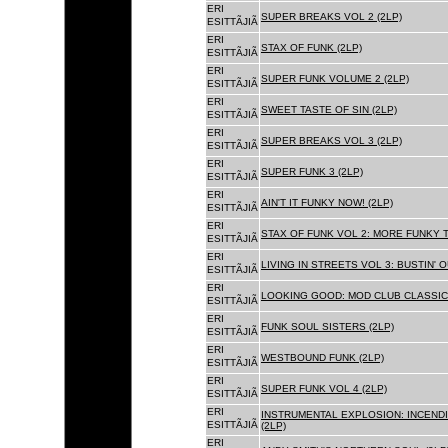
ERI
SUPER BREAKS VOL 2 (2LP)
ESITTÃJIÃ
ERI
STAX OF FUNK (2LP)
ESITTÃJIÃ
ERI
SUPER FUNK VOLUME 2 (2LP)
ESITTÃJIÃ
ERI
SWEET TASTE OF SIN (2LP)
ESITTÃJIÃ
ERI
SUPER BREAKS VOL 3 (2LP)
ESITTÃJIÃ
ERI
SUPER FUNK 3 (2LP)
ESITTÃJIÃ
ERI
AIN'T IT FUNKY NOW! (2LP)
ESITTÃJIÃ
ERI
STAX OF FUNK VOL 2: MORE FUNKY T
ESITTÃJIÃ
ERI
LIVING IN STREETS VOL 3: BUSTIN' 
ESITTÃJIÃ
ERI
LOOKING GOOD: MOD CLUB CLASSICS
ESITTÃJIÃ
ERI
FUNK SOUL SISTERS (2LP)
ESITTÃJIÃ
ERI
WESTBOUND FUNK (2LP)
ESITTÃJIÃ
ERI
SUPER FUNK VOL 4 (2LP)
ESITTÃJIÃ
ERI
INSTRUMENTAL EXPLOSION: INCENDI
ESITTÃJIÃ
(2LP)
ERI