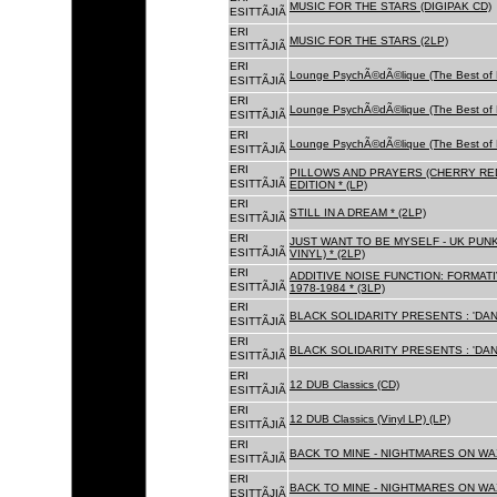
MUSIC FOR THE STARS (DIGIPAK CD)
ESITTÃJIÃ
ERI
MUSIC FOR THE STARS (2LP)
ESITTÃJIÃ
ERI
Lounge PsychÃ©dÃ©lique (The Best of 
ESITTÃJIÃ
ERI
Lounge PsychÃ©dÃ©lique (The Best of 
ESITTÃJIÃ
ERI
Lounge PsychÃ©dÃ©lique (The Best of 
ESITTÃJIÃ
ERI
PILLOWS AND PRAYERS (CHERRY RED
ESITTÃJIÃ
EDITION * (LP)
ERI
STILL IN A DREAM * (2LP)
ESITTÃJIÃ
ERI
JUST WANT TO BE MYSELF - UK PUNK
ESITTÃJIÃ
VINYL) * (2LP)
ERI
ADDITIVE NOISE FUNCTION: FORMAT
ESITTÃJIÃ
1978-1984 * (3LP)
ERI
BLACK SOLIDARITY PRESENTS : 'DAN
ESITTÃJIÃ
ERI
BLACK SOLIDARITY PRESENTS : 'DAN
ESITTÃJIÃ
ERI
12 DUB Classics (CD)
ESITTÃJIÃ
ERI
12 DUB Classics (Vinyl LP) (LP)
ESITTÃJIÃ
ERI
BACK TO MINE - NIGHTMARES ON WAX
ESITTÃJIÃ
ERI
BACK TO MINE - NIGHTMARES ON WAX
ESITTÃJIÃ