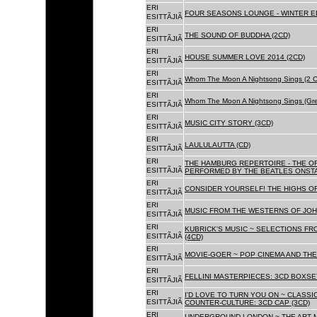
ERI
FOUR SEASONS LOUNGE - WINTER ED
ESITTÃJIÃ
ERI
THE SOUND OF BUDDHA (2CD)
ESITTÃJIÃ
ERI
HOUSE SUMMER LOVE 2014 (2CD)
ESITTÃJIÃ
ERI
Whom The Moon A Nightsong Sings (2 CD
ESITTÃJIÃ
ERI
Whom The Moon A Nightsong Sings (Gree
ESITTÃJIÃ
ERI
MUSIC CITY STORY (3CD)
ESITTÃJIÃ
ERI
LAULULAUTTA (CD)
ESITTÃJIÃ
ERI
THE HAMBURG REPERTOIRE - THE O
ESITTÃJIÃ
PERFORMED BY THE BEATLES ONSTAG
ERI
CONSIDER YOURSELF! THE HIGHS OF
ESITTÃJIÃ
ERI
MUSIC FROM THE WESTERNS OF JOH
ESITTÃJIÃ
ERI
KUBRICK'S MUSIC ~ SELECTIONS FR
ESITTÃJIÃ
(4CD)
ERI
MOVIE-GOER ~ POP CINEMA AND THE 
ESITTÃJIÃ
ERI
FELLINI MASTERPIECES: 3CD BOXSET
ESITTÃJIÃ
ERI
I'D LOVE TO TURN YOU ON ~ CLASSI
ESITTÃJIÃ
COUNTER-CULTURE: 3CD CAP (3CD)
ERI
UNDERGROUND LONDON ~ THE ART MU