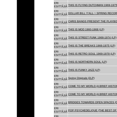
ERI
THIS IS FLYING DUTCHMAN 1969-1975
ESITTÃJIÃ
ERI
DOLLAR BILL Y'ALL ~ SPRING RECOR
ESITTÃJIÃ
ERI
CHRIS BANGS PRESENT THE PLAYBOX
ESITTÃJIÃ
ERI
THIS IS MOD 1960-1968 (LP)
ESITTÃJIÃ
ERI
THIS IS STREET FUNK 1968-1974 (LP)
ESITTÃJIÃ
ERI
THIS IS THE BREAKS 1966-1975 (LP)
ESITTÃJIÃ
ERI
THIS IS RETRO SOUL 1969-1979 (LP)
ESITTÃJIÃ
ERI
THIS IS NORTHERN SOUL (LP)
ESITTÃJIÃ
ERI
THIS IS FUNKY JAZZ (LP)
ESITTÃJIÃ
ERI
Spring Originals (2LP)
ESITTÃJIÃ
ERI
COME TO MY WORLD (A BRIEF HISTORY
ESITTÃJIÃ
ERI
COME TO MY WORLD (A BRIEF HISTORY
ESITTÃJIÃ
ERI
BRIDGES TOWARDS OPEN SPACES (D
ESITTÃJIÃ
ERI
POP PSYCHEDELIQUE (THE BEST OF 
ESITTÃJIÃ
ERI