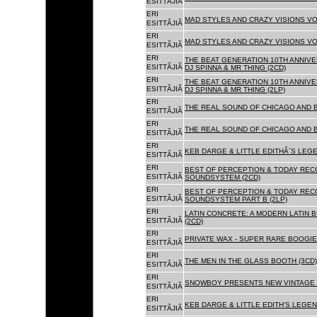
ESITTÃJIÃ
ERI
MAD STYLES AND CRAZY VISIONS VOL
ESITTÃJIÃ
ERI
MAD STYLES AND CRAZY VISIONS VOL
ESITTÃJIÃ
ERI
THE BEAT GENERATION 10TH ANNIVE
ESITTÃJIÃ
DJ SPINNA & MR THING (2CD)
ERI
THE BEAT GENERATION 10TH ANNIVE
ESITTÃJIÃ
DJ SPINNA & MR THING (2LP)
ERI
THE REAL SOUND OF CHICAGO AND 
ESITTÃJIÃ
ERI
THE REAL SOUND OF CHICAGO AND B
ESITTÃJIÃ
ERI
KEB DARGE & LITTLE EDITHÂ´S LEG
ESITTÃJIÃ
ERI
BEST OF PERCEPTION & TODAY REC
ESITTÃJIÃ
SOUNDSYSTEM (2CD)
ERI
BEST OF PERCEPTION & TODAY REC
ESITTÃJIÃ
SOUNDSYSTEM PART B (2LP)
ERI
LATIN CONCRETE: A MODERN LATIN 
ESITTÃJIÃ
(2CD)
ERI
PRIVATE WAX - SUPER RARE BOOGIE 
ESITTÃJIÃ
ERI
THE MEN IN THE GLASS BOOTH (3CD)
ESITTÃJIÃ
ERI
SNOWBOY PRESENTS NEW VINTAGE 
ESITTÃJIÃ
ERI
KEB DARGE & LITTLE EDITH'S LEGE
ESITTÃJIÃ