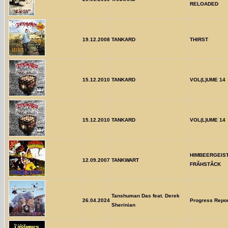
RELOADED
19.12.2008
TANKARD
THIRST
15.12.2010
TANKARD
VOL(L)UME 14
15.12.2010
TANKARD
VOL(L)UME 14
HIMBEERGEIS
12.09.2007
TANKWART
FRÃHSTÃCK
Tanshuman Das feat. Derek
26.04.2024
Progress Repor
Sherinian