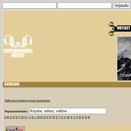
Tallenna katalogi excel muodossa
Vapaasanahaku:
A
B
C
D
E
F
G
H
I
J
K
L
M
N
O
P
Q
R
S
T
U
V
W
X
Y
Z
Å
Ä
Ö
#