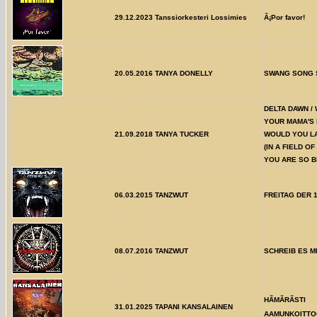
29.12.2023
Tanssiorkesteri Lossimies
Â¡Por favor!
20.05.2016
TANYA DONELLY
SWANG SONG S
DELTA DAWN / 
YOUR MAMA'S 
21.09.2018
TANYA TUCKER
WOULD YOU LA
(IN A FIELD OF
YOU ARE SO 
06.03.2015
TANZWUT
FREITAG DER 
08.07.2016
TANZWUT
SCHREIB ES M
HÃMÃRÃSTI
31.01.2025
TAPANI KANSALAINEN
AAMUNKOITT