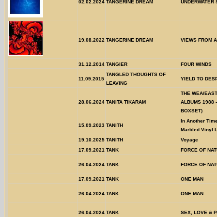
02.02.2024
TANGERINE DREAM
UNDERWATER 
19.08.2022
TANGERINE DREAM
VIEWS FROM A
31.12.2014
TANGIER
FOUR WINDS
TANGLED THOUGHTS OF
11.09.2015
YIELD TO DES
LEAVING
THE WEA/EAS
28.06.2024
TANITA TIKARAM
ALBUMS 1988 -
BOXSET)
In Another Tim
15.09.2023
TANITH
Marbled Vinyl 
19.10.2025
TANITH
Voyage
17.09.2021
TANK
FORCE OF NA
26.04.2024
TANK
FORCE OF NA
17.09.2021
TANK
ONE MAN
26.04.2024
TANK
ONE MAN
26.04.2024
TANK
SEX, LOVE & P