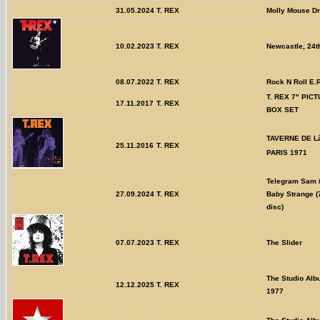
31.05.2024
T. REX
Molly Mouse D
10.02.2023
T. REX
Newcastle, 24t
08.07.2022
T. REX
Rock N Roll E.P
T. REX 7" PIC
17.11.2017
T. REX
BOX SET
TAVERNE DE Lâ
25.11.2016
T. REX
PARIS 1971
Telegram Sam /
27.09.2024
T. REX
Baby Strange (7
disc)
07.07.2023
T. REX
The Slider
The Studio Alb
12.12.2025
T. REX
1977