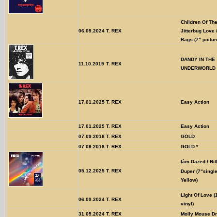
Children Of The
06.09.2024
T. REX
Jitterbug Love
Rags (7" pictur
DANDY IN THE
11.10.2019
T. REX
UNDERWORLD 
17.01.2025
T. REX
Easy Action
17.01.2025
T. REX
Easy Action
07.09.2018
T. REX
GOLD
07.09.2018
T. REX
GOLD *
Iâm Dazed / Bi
05.12.2025
T. REX
Duper (7"singl
Yellow)
Light Of Love 
06.09.2024
T. REX
vinyl)
31.05.2024
T. REX
Molly Mouse D