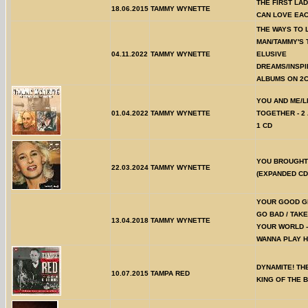
THE FIRST LAD
18.06.2015
TAMMY WYNETTE
CAN LOVE EA
THE WAYS TO 
MAN/TAMMY'S 
04.11.2022
TAMMY WYNETTE
ELUSIVE
DREAMS/INSPI
ALBUMS ON 2
YOU AND ME/L
01.04.2022
TAMMY WYNETTE
TOGETHER - 2
1 CD
YOU BROUGHT
22.03.2024
TAMMY WYNETTE
(EXPANDED CD
YOUR GOOD G
GO BAD / TAK
13.04.2018
TAMMY WYNETTE
YOUR WORLD -
WANNA PLAY 
DYNAMITE! TH
10.07.2015
TAMPA RED
KING OF THE 