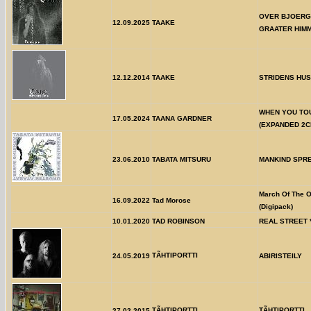
OVER BJOERG
12.09.2025
TAAKE
GRAATER HIMM
12.12.2014
TAAKE
STRIDENS HUS
WHEN YOU TO
17.05.2024
TAANA GARDNER
(EXPANDED 2C
23.06.2010
TABATA MITSURU
MANKIND SPR
March Of The 
16.09.2022
Tad Morose
(Digipack)
10.01.2020
TAD ROBINSON
REAL STREET 
TÃHTIPORTTI
24.05.2019
ABIRISTEILY
TÃHTIPORTTI
TÃHTIPORTTI
27.02.2015