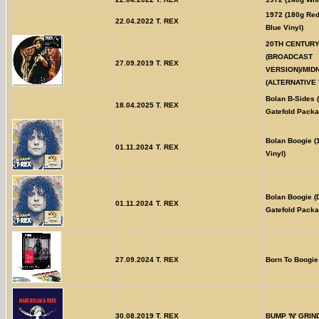
1972 (180g Red
22.04.2022
T. REX
Blue Vinyl)
20TH CENTUR
(BROADCAST
27.09.2019
T. REX
VERSION)/MID
(ALTERNATIVE 
Bolan B-Sides 
18.04.2025
T. REX
Gatefold Packa
Bolan Boogie (
01.11.2024
T. REX
Vinyl)
Bolan Boogie (
01.11.2024
T. REX
Gatefold Packa
27.09.2024
T. REX
Born To Boogie 
30.08.2019
T. REX
BUMP 'N' GRIN