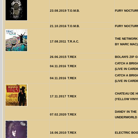
23.08.2019
T.O.M.B.
FURY NOCTUR
21.10.2016
T.O.M.B.
FURY NOCTURN
THE NETWORK
17.08.2011
T.R.A.C.
BY MARC MAC)
26.06.2015
T.REX
BOLAN'S ZIP 
CATCH A BRIG
04.11.2016
T.REX
(LIVE IN CARDI
CATCH A BRIG
04.11.2016
T.REX
(LIVE IN CARDI
CHATEAU DE 
17.11.2017
T.REX
(YELLOW VINY
DANDY IN THE
07.02.2020
T.REX
UNDERWORLD
16.06.2010
T.REX
ELECTRIC BO