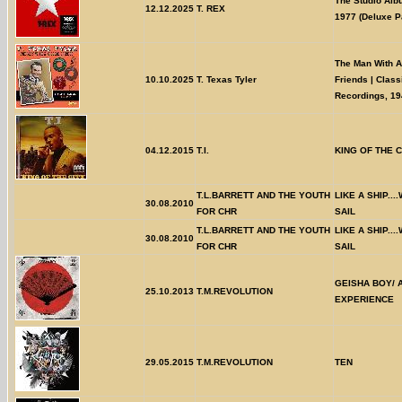
The Studio Alb
12.12.2025
T. REX
1977 (Deluxe P
The Man With A
10.10.2025
T. Texas Tyler
Friends | Class
Recordings, 1
04.12.2015
T.I.
KING OF THE C
T.L.BARRETT AND THE YOUTH
LIKE A SHIP...
30.08.2010
FOR CHR
SAIL
T.L.BARRETT AND THE YOUTH
LIKE A SHIP...
30.08.2010
FOR CHR
SAIL
GEISHA BOY/ 
25.10.2013
T.M.REVOLUTION
EXPERIENCE
29.05.2015
T.M.REVOLUTION
TEN