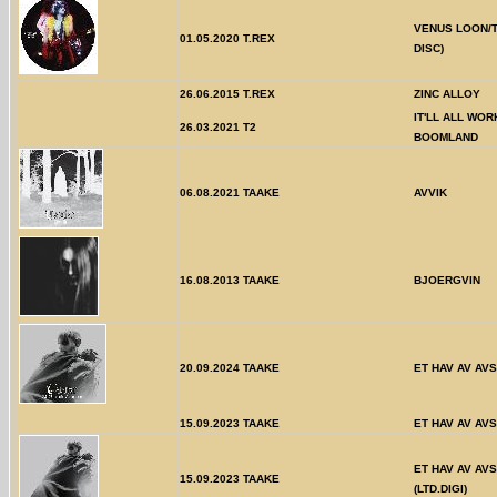
VENUS LOON/T
01.05.2020
T.REX
DISC)
26.06.2015
T.REX
ZINC ALLOY
IT'LL ALL WOR
26.03.2021
T2
BOOMLAND
06.08.2021
TAAKE
AVVIK
16.08.2013
TAAKE
BJOERGVIN
20.09.2024
TAAKE
ET HAV AV AV
15.09.2023
TAAKE
ET HAV AV AVS
ET HAV AV AV
15.09.2023
TAAKE
(LTD.DIGI)