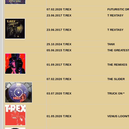
07.02.2020
T.REX
FUTURISTIC D
23.06.2017
T.REX
T REXTASY
23.06.2017
T.REX
T REXTASY
25.10.2024
T.REX
TANX
05.06.2015
T.REX
THE GREATES
01.09.2017
T.REX
THE REMIXES
07.02.2020
T.REX
THE SLIDER
03.07.2020
T.REX
TRUCK ON *
01.05.2020
T.REX
VENUS LOON/T