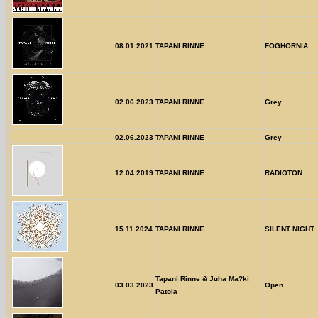
08.01.2021
TAPANI RINNE
FOGHORNIA
02.06.2023
TAPANI RINNE
Grey
02.06.2023
TAPANI RINNE
Grey
12.04.2019
TAPANI RINNE
RADIOTON
15.11.2024
TAPANI RINNE
SILENT NIGHT
Tapani Rinne & Juha Ma?ki
03.03.2023
Open
Patola