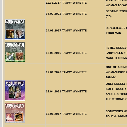
ANOTHER LONE
11.08.2017
TAMMY WYNETTE
WOMAN TO W
BEDTIME STO
04.03.2022
TAMMY WYNETTE
(CD)
D-I-V-O-R-C-E 
24.03.2017
TAMMY WYNETTE
YOUR MAN
I STILL BELIEV
12.08.2016
TAMMY WYNETTE
FAIRYTALES / '
MAKE IT ON M
ONE OF A KIND
17.01.2020
TAMMY WYNETTE
WOMANHOOD /
TAMMY
ONLY LONELY 
SOFT TOUCH /
16.04.2021
TAMMY WYNETTE
AND HEARTBRE
THE STRONG 
SOMETIMES W
13.01.2017
TAMMY WYNETTE
TOUCH / HIGH