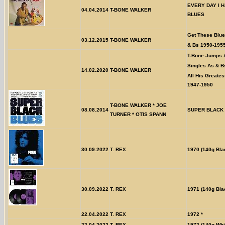
EVERY DAY I 
04.04.2014
T-BONE WALKER
BLUES
Get These Blues
03.12.2015
T-BONE WALKER
& Bs 1950-195
T-Bone Jumps A
Singles As & Bs
14.02.2020
T-BONE WALKER
All His Greatest
1947-1950
T-BONE WALKER * JOE
08.08.2014
SUPER BLACK
TURNER * OTIS SPANN
30.09.2022
T. REX
1970 (140g Bla
30.09.2022
T. REX
1971 (140g Bla
22.04.2022
T. REX
1972 *
22.04.2022
T. REX
1972 (140g Whit