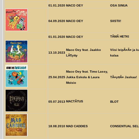
01.01.2020
MACO OEY
OSA SINUA
04.09.2020
MACO OEY
SIISTII!
TÃMÃ HETKI
01.01.2020
MACO OEY
Maco Oey feat. Jaakko
Viisi leipÃ¤Ã¤ ja k
13.10.2023
LÃ¶ytty
kalaa
Maco Oey feat. Timo Lassy,
25.04.2025
Jukka Eskola & Laura
TÃ¤yttÃ¤ Jaskaa!
Moisio
MACTÃTUS
05.07.2013
BLOT
18.08.2010
MAD CADDIES
CONSENTUAL SEL