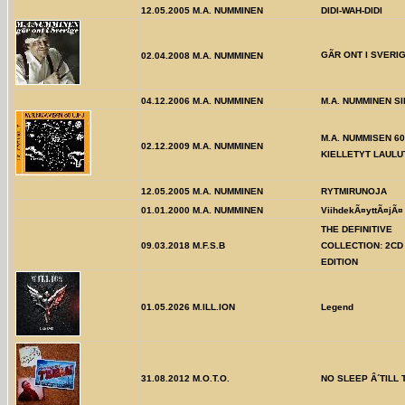
12.05.2005
M.A. NUMMINEN
DIDI-WAH-DIDI
GÃR ONT I SVERI
02.04.2008
M.A. NUMMINEN
04.12.2006
M.A. NUMMINEN
M.A. NUMMINEN S
M.A. NUMMISEN 60
02.12.2009
M.A. NUMMINEN
KIELLETYT LAULU
12.05.2005
M.A. NUMMINEN
RYTMIRUNOJA
01.01.2000
M.A. NUMMINEN
ViihdekÃ¤yttÃ¤jÃ¤
THE DEFINITIVE
09.03.2018
M.F.S.B
COLLECTION: 2CD
EDITION
01.05.2026
M.ILL.ION
Legend
31.08.2012
M.O.T.O.
NO SLEEP Â´TILL