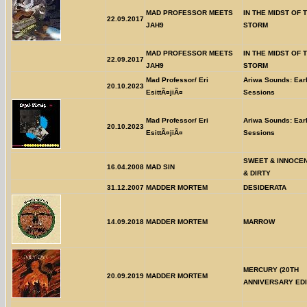
MAD PROFESSOR MEETS
IN THE MIDST OF 
22.09.2017
JAH9
STORM
MAD PROFESSOR MEETS
IN THE MIDST OF 
22.09.2017
JAH9
STORM
Mad Professor/ Eri
Ariwa Sounds: Ear
20.10.2023
EsittÃ¤jiÃ¤
Sessions
Mad Professor/ Eri
Ariwa Sounds: Ear
20.10.2023
EsittÃ¤jiÃ¤
Sessions
SWEET & INNOCE
16.04.2008
MAD SIN
& DIRTY
31.12.2007
MADDER MORTEM
DESIDERATA
14.09.2018
MADDER MORTEM
MARROW
MERCURY (20TH
20.09.2019
MADDER MORTEM
ANNIVERSARY EDI