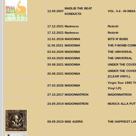
MADLIB THE BEAT
12.09.2007
VOL. 3-4 - IN INDIA
KONDUCTA
17.12.2021
Madmess
Rebirth
17.12.2021
Madmess
Rebirth
12.01.2018
MADONNA
BITS N' BOBS
11.06.2021
MADONNA
THE F-BOMB COMM
03.04.2020
MADONNA
THE UNIVERSAL
03.04.2020
MADONNA
THE UNIVERSAL
20.08.2021
MADONNA
UNDER THE COVE
UNDER THE COVE
20.08.2021
MADONNA
(CLEAR VINYL)
Virgin Tour 1985 T
27.03.2026
MADONNA
Vinyl LP)
27.10.2017
MADONNATRON
MADONNATRON
24.05.2019
MADONNATRON
MUSICA ALLA PU
08.09.2010
MAE AUDRA
THE HAPPIEST LA