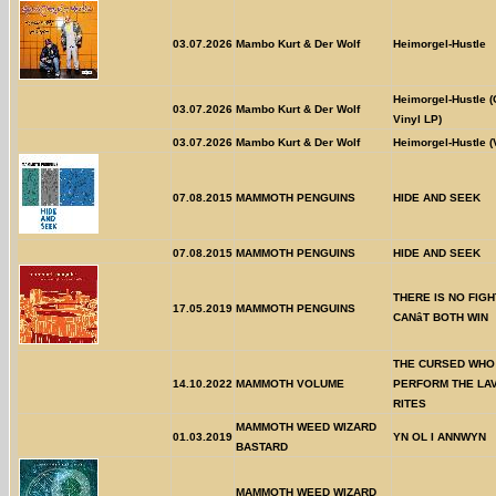
03.07.2026
Mambo Kurt & Der Wolf
Heimorgel-Hustle
Heimorgel-Hustle 
03.07.2026
Mambo Kurt & Der Wolf
Vinyl LP)
03.07.2026
Mambo Kurt & Der Wolf
Heimorgel-Hustle (
07.08.2015
MAMMOTH PENGUINS
HIDE AND SEEK
07.08.2015
MAMMOTH PENGUINS
HIDE AND SEEK
THERE IS NO FIG
17.05.2019
MAMMOTH PENGUINS
CANâT BOTH WIN
THE CURSED WHO
14.10.2022
MAMMOTH VOLUME
PERFORM THE LA
RITES
MAMMOTH WEED WIZARD
01.03.2019
YN OL I ANNWYN
BASTARD
MAMMOTH WEED WIZARD