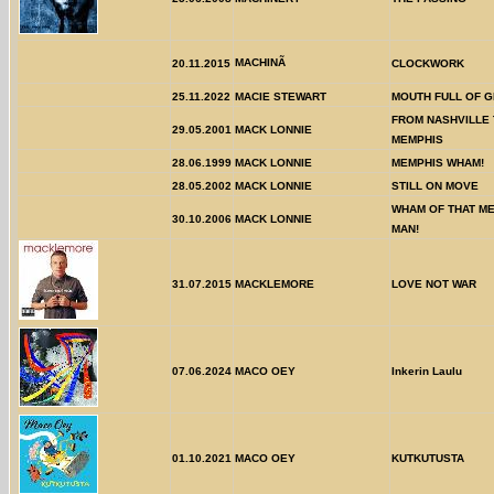
MACHINÃ
20.11.2015
CLOCKWORK
25.11.2022
MACIE STEWART
MOUTH FULL OF 
FROM NASHVILLE
29.05.2001
MACK LONNIE
MEMPHIS
28.06.1999
MACK LONNIE
MEMPHIS WHAM!
28.05.2002
MACK LONNIE
STILL ON MOVE
WHAM OF THAT M
30.10.2006
MACK LONNIE
MAN!
31.07.2015
MACKLEMORE
LOVE NOT WAR
07.06.2024
MACO OEY
Inkerin Laulu
01.10.2021
MACO OEY
KUTKUTUSTA