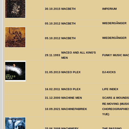
30.10.2015
MACBETH
IMPERIUM
WIEDERGÃNGER
05.10.2012
MACBETH
WIEDERGÃNGER
05.10.2012
MACBETH
MACEO AND ALL KING'S
29.11.1993
FUNKY MUSIC MA
MEN
31.05.2013
MACEO PLEX
DJ-KICKS
16.02.2011
MACEO PLEX
LIFE INDEX
31.12.2000
MACHINE MEN
SCARS & WOUNDS
RE:MOVING (MUSI
10.09.2021
MACHINEFABRIEK
CHOREOGRAPHIES
YUE)
25.06.2008
MACHINERY
THE PASSING