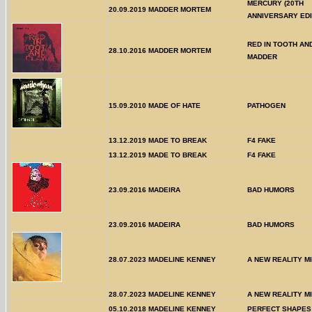
MERCURY (20TH
20.09.2019
MADDER MORTEM
ANNIVERSARY EDIT
RED IN TOOTH AN
28.10.2016
MADDER MORTEM
MADDER
15.09.2010
MADE OF HATE
PATHOGEN
13.12.2019
MADE TO BREAK
F4 FAKE
13.12.2019
MADE TO BREAK
F4 FAKE
23.09.2016
MADEIRA
BAD HUMORS
23.09.2016
MADEIRA
BAD HUMORS
28.07.2023
MADELINE KENNEY
A NEW REALITY M
28.07.2023
MADELINE KENNEY
A NEW REALITY M
05.10.2018
MADELINE KENNEY
PERFECT SHAPES