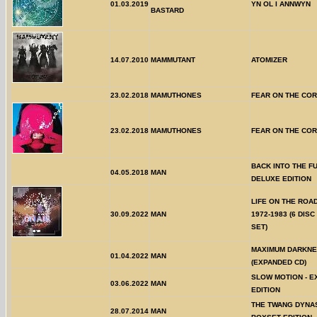
01.03.2019
YN OL I ANNWYN
BASTARD
14.07.2010
MAMMUTANT
ATOMIZER
23.02.2018
MAMUTHONES
FEAR ON THE CO
23.02.2018
MAMUTHONES
FEAR ON THE CO
BACK INTO THE F
04.05.2018
MAN
DELUXE EDITION
LIFE ON THE ROAD
30.09.2022
MAN
1972-1983 (6 DIS
SET)
MAXIMUM DARKN
01.04.2022
MAN
(EXPANDED CD)
SLOW MOTION - 
03.06.2022
MAN
EDITION
THE TWANG DYNAS
28.07.2014
MAN