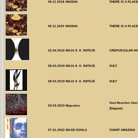
09.11.2018
MAISHA
THERE IS A PLAC
06.11.2020
MAISHA
THERE IS A PLAC
22.04.2016
MAJA S. K. RATKJE
CREPUSCULAR H
08.03.2019
MAJA S. K. RATKJE
SULT
08.03.2019
MAJA S. K. RATKJE
SULT
Vast Reaches Unc
03.03.2023
Majesties
(Digipak)
07.01.2022
MAJID SOULA
CHANT AMAZIGH