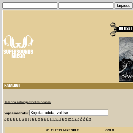
Tallenna katalogi excel muodossa
Vapaasanahaku:
A
B
C
D
E
F
G
H
I
J
K
L
M
N
O
P
Q
R
S
T
U
V
W
X
Y
Z
Å
Ä
Ö
#
01.11.2019
M PEOPLE
GOLD