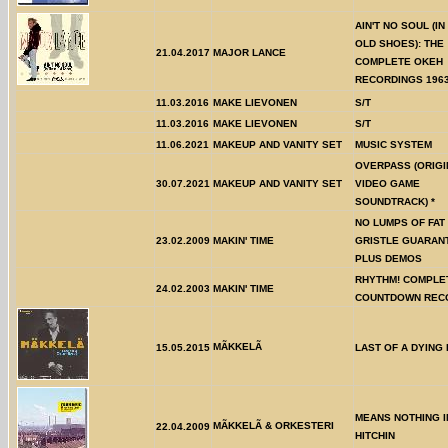
AIN'T NO SOUL (I
OLD SHOES): THE
21.04.2017
MAJOR LANCE
COMPLETE OKEH
RECORDINGS 1963
11.03.2016
MAKE LIEVONEN
S/T
11.03.2016
MAKE LIEVONEN
S/T
11.06.2021
MAKEUP AND VANITY SET
MUSIC SYSTEM
OVERPASS (ORIGI
30.07.2021
MAKEUP AND VANITY SET
VIDEO GAME
SOUNDTRACK) *
NO LUMPS OF FAT
23.02.2009
MAKIN' TIME
GRISTLE GUARAN
PLUS DEMOS
RHYTHM! COMPLE
24.02.2003
MAKIN' TIME
COUNTDOWN REC
MÃKKELÃ
15.05.2015
LAST OF A DYING
MEANS NOTHING I
MÃKKELÃ & ORKESTERI
22.04.2009
HITCHIN