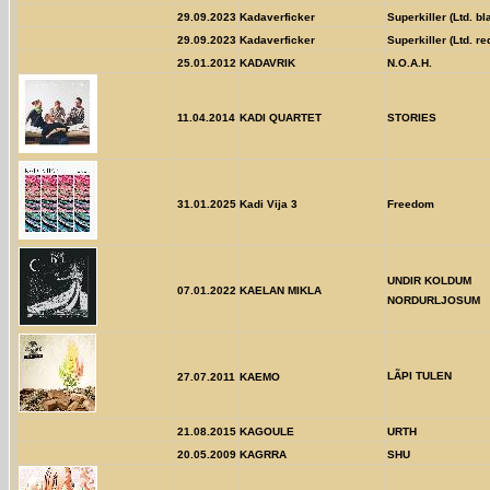
29.09.2023
Kadaverficker
Superkiller (Ltd. bl
29.09.2023
Kadaverficker
Superkiller (Ltd. re
25.01.2012
KADAVRIK
N.O.A.H.
11.04.2014
KADI QUARTET
STORIES
31.01.2025
Kadi Vija 3
Freedom
UNDIR KOLDUM
07.01.2022
KAELAN MIKLA
NORDURLJOSUM
LÃPI TULEN
27.07.2011
KAEMO
21.08.2015
KAGOULE
URTH
20.05.2009
KAGRRA
SHU