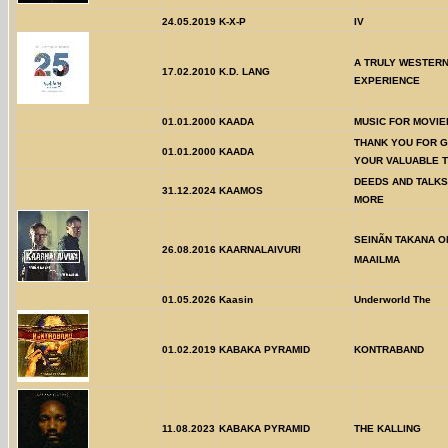
24.05.2019
K-X-P
IV
A TRULY WESTER
17.02.2010
K.D. LANG
EXPERIENCE
01.01.2000
KAADA
MUSIC FOR MOVIE
THANK YOU FOR G
01.01.2000
KAADA
YOUR VALUABLE T
DEEDS AND TALKS 
31.12.2024
KAAMOS
MORE
SEINÃN TAKANA O
26.08.2016
KAARNALAIVURI
MAAILMA
01.05.2026
Kaasin
Underworld The
01.02.2019
KABAKA PYRAMID
KONTRABAND
11.08.2023
KABAKA PYRAMID
THE KALLING