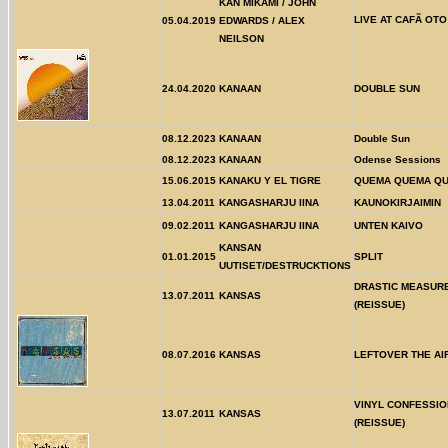
KAN MIKAMI / JOHN
LIVE AT CAFÃ OTO
05.04.2019
EDWARDS / ALEX
NEILSON
24.04.2020
KANAAN
DOUBLE SUN
08.12.2023
KANAAN
Double Sun
08.12.2023
KANAAN
Odense Sessions
15.06.2015
KANAKU Y EL TIGRE
QUEMA QUEMA Q
13.04.2011
KANGASHARJU IINA
KAUNOKIRJAIMIN
09.02.2011
KANGASHARJU IINA
UNTEN KAIVO
KANSAN
01.01.2015
SPLIT
UUTISET/DESTRUCKTIONS
DRASTIC MEASUR
13.07.2011
KANSAS
(REISSUE)
08.07.2016
KANSAS
LEFTOVER THE A
VINYL CONFESSI
13.07.2011
KANSAS
(REISSUE)