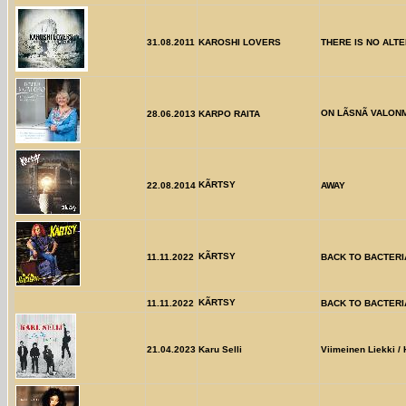
31.08.2011
KAROSHI LOVERS
THERE IS NO ALT
ON LÃSNÃ VALON
28.06.2013
KARPO RAITA
KÃRTSY
22.08.2014
AWAY
KÃRTSY
11.11.2022
BACK TO BACTERI
KÃRTSY
11.11.2022
BACK TO BACTERI
21.04.2023
Karu Selli
Viimeinen Liekki / 