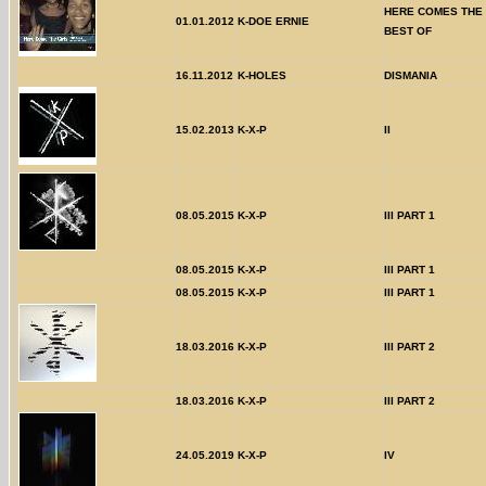
HERE COMES THE 
01.01.2012
K-DOE ERNIE
BEST OF
16.11.2012
K-HOLES
DISMANIA
15.02.2013
K-X-P
II
08.05.2015
K-X-P
III PART 1
08.05.2015
K-X-P
III PART 1
08.05.2015
K-X-P
III PART 1
18.03.2016
K-X-P
III PART 2
18.03.2016
K-X-P
III PART 2
24.05.2019
K-X-P
IV