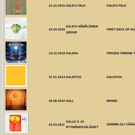
21.10.2016
KALEVI FALK
KALEVI FALK
KALEVI HÃMÃLÃINEN
24.04.2020
FIRST DAYS OF S
GROUP
14.12.2018
KALIDIA
FROZEN THRONE 
31.01.2014
KALKITOS
KALKITOS
28.08.2020
KALL
BRAND
KALLE G JA
DARWIN OLI VÃÃRÃ
23.03.2011
RYTINÃKERJÃLÃISET