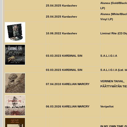
Alunea (Gold/Black
25.04.2025
Kardashev
LP)
Alunea (White/Blac
25.04.2025
Kardashev
Vinyl LP)
10.06.2022
Kardashev
Liminal Rite (CD Di
03.03.2023
KARDINAL SIN
S.A.L.I.G.I.A
03.03.2023
KARDINAL SIN
S.A.L.I.G.I.A (Ltd. b
VERINEN TAIVAL,
07.04.2010
KARELIAN WARCRY
PÃÃTTYMÃTÃN TIE
06.03.2026
KARELIAN WARCRY
Veripellot
IN MY OWN TIME (