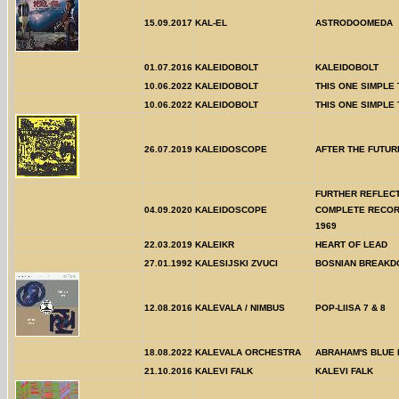
15.09.2017
KAL-EL
ASTRODOOMEDA
01.07.2016
KALEIDOBOLT
KALEIDOBOLT
10.06.2022
KALEIDOBOLT
THIS ONE SIMPLE 
10.06.2022
KALEIDOBOLT
THIS ONE SIMPLE 
26.07.2019
KALEIDOSCOPE
AFTER THE FUTUR
FURTHER REFLECT
04.09.2020
KALEIDOSCOPE
COMPLETE RECOR
1969
22.03.2019
KALEIKR
HEART OF LEAD
27.01.1992
KALESIJSKI ZVUCI
BOSNIAN BREAK
12.08.2016
KALEVALA / NIMBUS
POP-LIISA 7 & 8
18.08.2022
KALEVALA ORCHESTRA
ABRAHAM'S BLUE 
21.10.2016
KALEVI FALK
KALEVI FALK