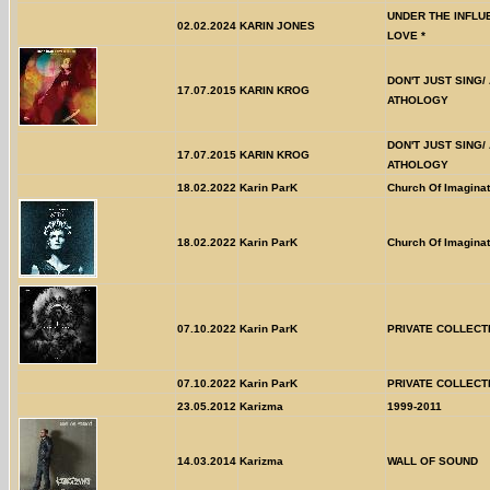
UNDER THE INFLU
02.02.2024
KARIN JONES
LOVE *
DON'T JUST SING/
17.07.2015
KARIN KROG
ATHOLOGY
DON'T JUST SING/
17.07.2015
KARIN KROG
ATHOLOGY
18.02.2022
Karin ParK
Church Of Imaginat
18.02.2022
Karin ParK
Church Of Imaginat
07.10.2022
Karin ParK
PRIVATE COLLECT
07.10.2022
Karin ParK
PRIVATE COLLECT
23.05.2012
Karizma
1999-2011
14.03.2014
Karizma
WALL OF SOUND