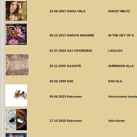
15.08.2007
KAISA VALA
GHOST WALTZ
08.12.2017
KAISA'S MACHINE
IN THE KEY OF K
01.07.2022
KAJ CHYDENIUS
LAULUJA
25.11.2009
KAJASTE
AURINGON ALLA
28.06.1999
KAK
KAK-OLA
09.06.2023
Kaksonen
Universumin kunin
17.10.2025
Kaksonen
Valo-olento