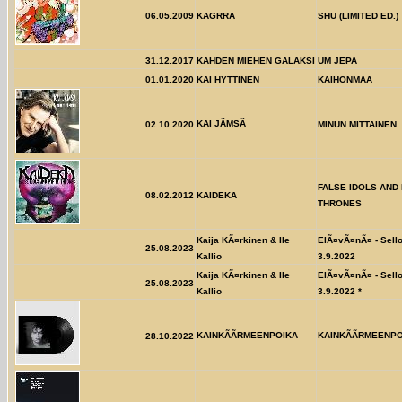
06.05.2009
KAGRRA
SHU (LIMITED ED.)
31.12.2017
KAHDEN MIEHEN GALAKSI
UM JEPA
01.01.2020
KAI HYTTINEN
KAIHONMAA
KAI JÃMSÃ
02.10.2020
MINUN MITTAINEN
FALSE IDOLS AND
08.02.2012
KAIDEKA
THRONES
Kaija KÃ¤rkinen & Ile
ElÃ¤vÃ¤nÃ¤ - Sello
25.08.2023
Kallio
3.9.2022
Kaija KÃ¤rkinen & Ile
ElÃ¤vÃ¤nÃ¤ - Sello
25.08.2023
Kallio
3.9.2022 *
KAINKÃÃRMEENPOIKA
KAINKÃÃRMEENP
28.10.2022