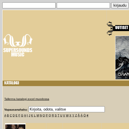
Tallenna katalogi excel muodossa
Vapaasanahaku:
A
B
C
D
E
F
G
H
I
J
K
L
M
N
O
P
Q
R
S
T
U
V
W
X
Y
Z
Å
Ä
Ö
#