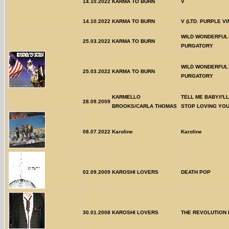
14.10.2022
KARMA TO BURN
V
14.10.2022
KARMA TO BURN
V (LTD. PURPLE VI
WILD WONDERFUL
25.03.2022
KARMA TO BURN
PURGATORY
WILD WONDERFUL
25.03.2022
KARMA TO BURN
PURGATORY
KARMELLO
TELL ME BABY/I'L
28.09.2009
BROOKS/CARLA THOMAS
STOP LOVING YO
08.07.2022
Karoline
Karoline
02.09.2009
KAROSHI LOVERS
DEATH POP
30.01.2008
KAROSHI LOVERS
THE REVOLUTION 