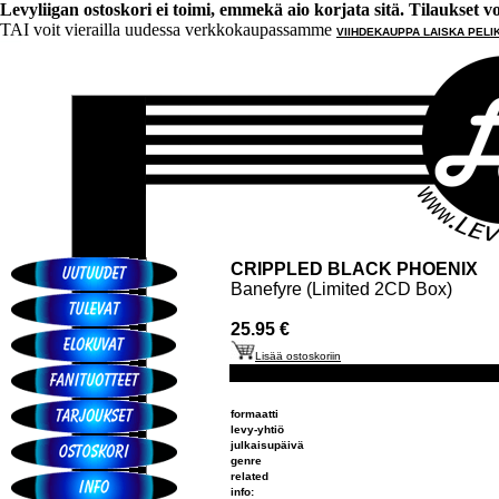
Levyliigan ostoskori ei toimi, emmekä aio korjata sitä. Tilaukset voi 
TAI voit vierailla uudessa verkkokaupassamme
VIIHDEKAUPPA LAISKA PELI
CRIPPLED BLACK PHOENIX
Banefyre (Limited 2CD Box)
25.95 €
Lisää ostoskoriin
formaatti
levy-yhtiö
julkaisupäivä
genre
related
info: