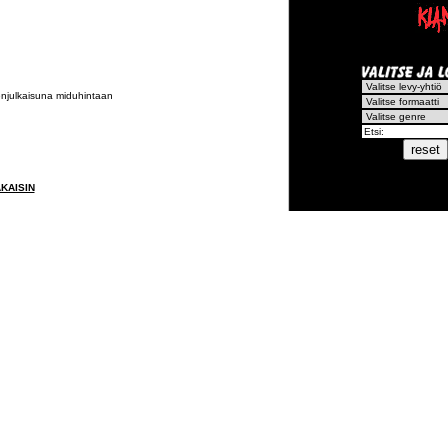
enjulkaisuna miduhintaan
KAISIN