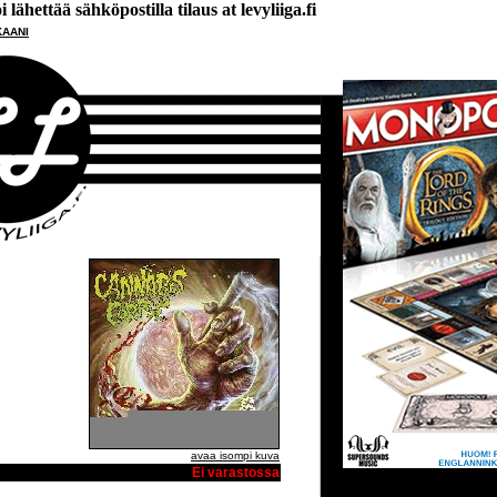
lähettää sähköpostilla tilaus at levyliiga.fi
KAANI
avaa isompi kuva
Ei varastossa