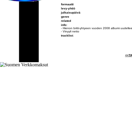
formaatti
levy-yhtiö
julkaisupäivä
genre
related
info:
- Hienon britti-yhtyeen vuoden 2008 albumi uudelle
- Vinyyli netto
tracklist:
<<TA