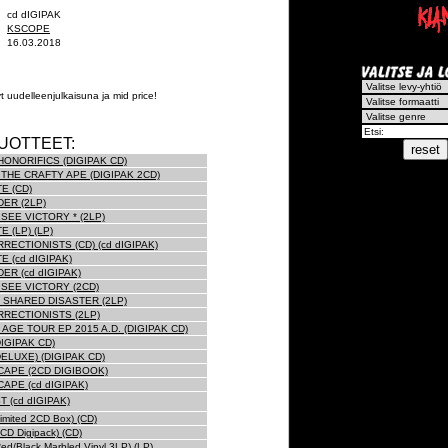
cd dIGIPAK
KSCOPE
16.03.2018
 uudelleenjulkaisuna ja mid price!
UOTTEET:
HONORIFICS (DIGIPAK CD)
 THE CRAFTY APE (DIGIPAK 2CD)
TE (CD)
DER (2LP)
SEE VICTORY * (2LP)
E (LP) (LP)
RECTIONISTS (CD) (cd dIGIPAK)
TE (cd dIGIPAK)
ER (cd dIGIPAK)
SEE VICTORY (2CD)
 SHARED DISASTER (2LP)
RECTIONISTS (2LP)
AGE TOUR EP 2015 A.D. (DIGIPAK CD)
IGIPAK CD)
ELUXE) (DIGIPAK CD)
APE (2CD DIGIBOOK)
APE (cd dIGIPAK)
 (cd dIGIPAK)
imited 2CD Box) (CD)
CD Digipack) (CD)
ed/Black Marbled Vinyl 3LP) (LP)