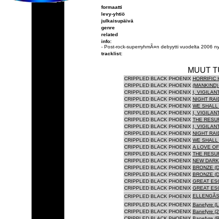
formaatti
levy-yhtiö
julkaisupäivä
genre
related
info:
- Post-rock-superryhmÃ¤n debyytti vuodelta 2006 nyt
tracklist:
MUUT T
CRIPPLED BLACK PHOENIX
HORRIFIC 
CRIPPLED BLACK PHOENIX
(MANKIND)
CRIPPLED BLACK PHOENIX
I, VIGILAN
CRIPPLED BLACK PHOENIX
NIGHT RAI
CRIPPLED BLACK PHOENIX
WE SHALL 
CRIPPLED BLACK PHOENIX
I, VIGILANT
CRIPPLED BLACK PHOENIX
THE RESUR
CRIPPLED BLACK PHOENIX
I, VIGILAN
CRIPPLED BLACK PHOENIX
NIGHT RAID
CRIPPLED BLACK PHOENIX
WE SHALL 
CRIPPLED BLACK PHOENIX
A LOVE OF
CRIPPLED BLACK PHOENIX
THE RESUR
CRIPPLED BLACK PHOENIX
NEW DARK 
CRIPPLED BLACK PHOENIX
BRONZE (D
CRIPPLED BLACK PHOENIX
BRONZE (D
CRIPPLED BLACK PHOENIX
GREAT ESC
CRIPPLED BLACK PHOENIX
GREAT ESC
ELLENGÃST
CRIPPLED BLACK PHOENIX
CRIPPLED BLACK PHOENIX
Banefyre (L
CRIPPLED BLACK PHOENIX
Banefyre (2
CRIPPLED BLACK PHOENIX
Banefyre (R