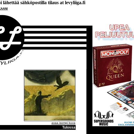
lähettää sähköpostilla tilaus at levyliiga.fi
KAANI
avaa isompi kuva
Tulossa